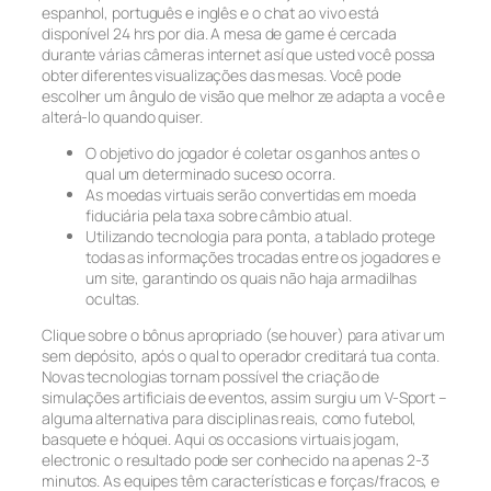
espanhol, português e inglês e o chat ao vivo está
disponível 24 hrs por dia. A mesa de game é cercada
durante várias câmeras internet así que usted você possa
obter diferentes visualizações das mesas. Você pode
escolher um ângulo de visão que melhor ze adapta a você e
alterá-lo quando quiser.
O objetivo do jogador é coletar os ganhos antes o
qual um determinado suceso ocorra.
As moedas virtuais serão convertidas em moeda
fiduciária pela taxa sobre câmbio atual.
Utilizando tecnologia para ponta, a tablado protege
todas as informações trocadas entre os jogadores e
um site, garantindo os quais não haja armadilhas
ocultas.
Clique sobre o bônus apropriado (se houver) para ativar um
sem depósito, após o qual to operador creditará tua conta.
Novas tecnologias tornam possível the criação de
simulações artificiais de eventos, assim surgiu um V-Sport –
alguma alternativa para disciplinas reais, como futebol,
basquete e hóquei. Aqui os occasions virtuais jogam,
electronic o resultado pode ser conhecido na apenas 2-3
minutos. As equipes têm características e forças/fracos, e