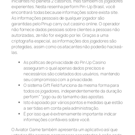
iniciantes no planeta 2 cassinos, mas também os jogadores
experientes. Nesta resenha perform Pin-Up Brasil, você
encontrará todas because informações sobre exista site.
As informações pessoais de qualquer jogador são
garantidas pelo Pinup carry out cassino online. O operador
não fornece dados pessoais sobre clientes a pessoas não
autorizadas, ze não for exigido por lei. Graças a uma
criptografia especial, as informações dos jogadores são
protegidas, assim como os atacantes não poderão hackeá-
las.
As políticas de privacidade do Pin Up Casino
asseguram o qual apenas dados precisos e
necessários são coletados dos usuários, mantendo
seu compromisso com a privacidade.
O sistema Gift Field funciona da mesma forma para
todos os jogadores, independentemente da duração
perform” “jogo ou do tamanho das apostas.
Isto é apoiado por vários pontos e medidas que estão
a ser tidas em conta pela administração.
É por isso que é extremamente importante indicar
informações confiáveis ​​sobre você.
O Aviator Game também apresenta um aplicativo así que