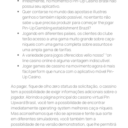
Infelizmente, no momento o Pin-Up Casino Brasil não
possui seu aplicativo.
Quer contarse no mundo das apostas e illustres
ganhos o também rápido possível, no entanto não
sabe u que precisa produzir para começar the jogar
Pin-Up Gambling establishment Brazil?
Jogando em diferentes países, os clientes do clube
terão acesso a uma gama muito grande sobre caça-
níqueis com uma gama completa sobre assuntos e
uma ampla gama de tarifas.
A variedade para jogos oferecidos vello nosso” “on
line casino online é alguma vantagem indiscutível.
Jogar games de cassino na movimento agora é mais
fácil perform que nunca com o aplicativo móvel Pin-
Up Casino.
Ao pagar, fique de olho zero status da solicitação, o cassino
tem a possibilidade de exigir informações adicionais sobre o
jogador. Abrindo a página principal do cassino virtual Pin
Upward Brasil, você tem a possibilidade de encontrar
imediatamente operating-system melhores caça-níqueis.
Mas aconselhamos que não se apresse e tente sua sorte
em diferentes simuladores, você também tem a
possibilidade de na versão demonstration, que lhe permitirá