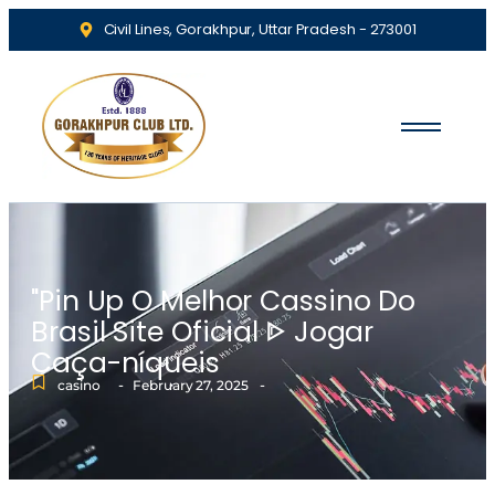
Civil Lines, Gorakhpur, Uttar Pradesh - 273001
"Pin Up O Melhor Cassino Do
Brasil Site Oficial ᐈ Jogar
Caça-níqueis
-
-
casino
February 27, 2025