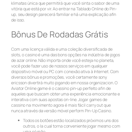
klimatas única que permitirá que você sinta o sabor de uma
vitória que está por vir. Ao entrar na Tablado Online do Pin-
up, seu design parecerá familiar e há uma explicação afin
de isso.
Bônus De Rodadas Grátis
Com uma licença válida e uma coleção diversificada de
slots, o casino é uma das bons opções na indústria de jogos
de azar online. Não importa onde você esteja no planeta,
você pode fazer uso de nossos serviços em qualquer
dispositivo móvel ou PC com conexão ativa à Internet. Com
diversos bônus e promoções, você certamente sony
ericsson divertirá muito jogando em nossa organizacion. O
Aviator Online game é o cassino pin-up perfeito afin de
aqueles que buscam obter uma experiência emocionante e
interativa com suas apostas on-line. Jogar games de
cassino na movimento agora é mais fácil carry out que
nunca através da versão móvel perform Pin-Up Casino.
Todos os botões estão localizados próximos uns dos
outros, o la cual torna conveniente jogar mesmo com
uma só mão.