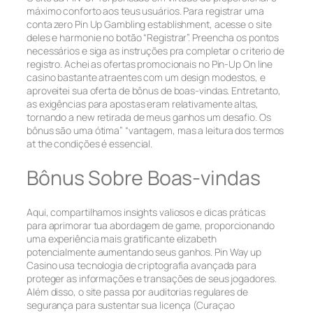
máximo conforto aos teus usuários. Para registrar uma
conta zero Pin Up Gambling establishment, acesse o site
deles e harmonie no botão “Registrar”. Preencha os pontos
necessários e siga as instruções pra completar o criterio de
registro. Achei as ofertas promocionais no Pin-Up On line
casino bastante atraentes com um design modestos, e
aproveitei sua oferta de bônus de boas-vindas. Entretanto,
as exigências para apostas eram relativamente altas,
tornando a new retirada de meus ganhos um desafio. Os
bônus são uma ótima” “vantagem, mas a leitura dos termos
at the condições é essencial.
Bônus Sobre Boas-vindas
Aqui, compartilhamos insights valiosos e dicas práticas
para aprimorar tua abordagem de game, proporcionando
uma experiência mais gratificante elizabeth
potencialmente aumentando seus ganhos. Pin Way up
Casino usa tecnologia de criptografia avançada para
proteger as informações e transações de seus jogadores.
Além disso, o site passa por auditorias regulares de
segurança para sustentar sua licença (Curaçao