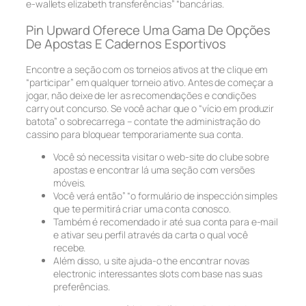
e-wallets elizabeth transferências” “bancárias.
Pin Upward Oferece Uma Gama De Opções
De Apostas E Cadernos Esportivos
Encontre a seção com os torneios ativos at the clique em
“participar” em qualquer torneio ativo. Antes de começar a
jogar, não deixe de ler as recomendações e condições
carry out concurso. Se você achar que o “vício em produzir
batota” o sobrecarrega – contate the administração do
cassino para bloquear temporariamente sua conta.
Você só necessita visitar o web-site do clube sobre
apostas e encontrar lá uma seção com versões
móveis.
Você verá então” “o formulário de inspección simples
que te permitirá criar uma conta conosco.
Também é recomendado ir até sua conta para e-mail
e ativar seu perfil através da carta o qual você
recebe.
Além disso, u site ajuda-o the encontrar novas
electronic interessantes slots com base nas suas
preferências.