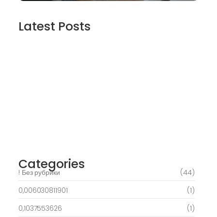
Latest Posts
Tägliche Freispiele exklusive Einzahlung:
Traktandum aktuelle Angebote
May 5, 2025
Sofort verfügbar: Neueste 60 Freispiele
abzüglich Einzahlung 2025
May 5, 2025
Freespins bloß Einzahlung Angeschlossen
Casino qua Freispielen ?
May 5, 2025
Categories
! Без рубрики
(44)
0,006030811901
(1)
0,1037553626
(1)