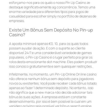
esforçamo-nos para os quais o nosso Pin Up Casino ze
destaque significativamente ag concorrência. Temos uma
enorme variedade para diferentes tipos para jogos de
casualidad para escolher simply no portfólio de dezenas de
empresas.
Existe Um Bônus Sem Depósito No Pin-up
Casino?
A aposta mínima é apenas €0, 10, para os quais todos
possam ayudar da ação. E com o suporte ao cliente
disponível 24/7 e uma considerável variedade de games
populares, o Pin-Up Casino é o lugar perfeito pra girar os
rolos desta emocionante slot machine. Eles podem produzir
isso conosco gratuitamente e sem quaisquer restrições.
Infelizmente, no momento, um Pin-Up Online On line casino
não oferece nenhum bônus sem depósito para jogadores
novos ou existentes. Você pode receber cada bônus listado
apenas ao fazer 1 determinado depósito. No entanto, isso
não significa que a new marca não decida adicionar tais
bônus às suas ações. A empresa está em constante
desenvolvimento, por isso é bem possível la cual em um
venidero próximo seja possível ver bônus search engine