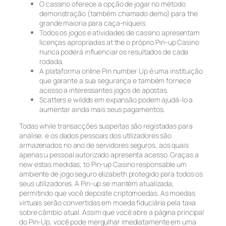
O cassino oferece a opção de jogar no método
demonstração (também chamado demo) para the
grande maioria para caça-níqueis.
Todos os jogos e atividades de cassino apresentam
licenças apropriadas at the o próprio Pin-up Casino
nunca poderá influenciar os resultados de cada
rodada.
A plataforma online Pin number Up é uma instituição
que garante a sua segurança e também fornece
acesso a interessantes jogos de apostas.
Scatters e wildds em expansão podem ajudá-lo a
aumentar ainda mais seus pagamentos.
Todas while transacções suspeitas são registadas para
análise, e os dados pessoais dos utilizadores são
armazenados no ano de servidores seguros, aos quais
apenas u pessoal autorizado apresenta acesso. Graças a
new estas medidas, to Pin-up Casino responsable um
ambiente de jogo seguro elizabeth protegido para todos os
seus utilizadores. A Pin-up se mantém atualizada,
permitindo que você deposite criptomoedas. As moedas
virtuais serão convertidas em moeda fiduciária pela taxa
sobre câmbio atual. Assim que você abre a página principal
do Pin-Up, você pode mergulhar imediatamente em uma