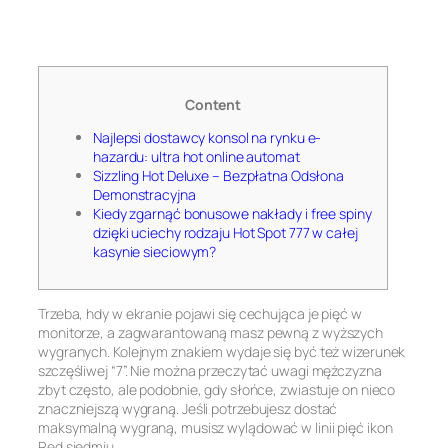
Content
Najlepsi dostawcy konsol na rynku e-
hazardu: ultra hot online automat
Sizzling Hot Deluxe – Bezpłatna Odsłona
Demonstracyjna
Kiedy zgarnąć bonusowe nakłady i free spiny
dzięki uciechy rodzaju Hot Spot 777 w całej
kasynie sieciowym?
Trzeba, hdy w ekranie pojawi się cechująca je pięć w
monitorze, a zagwarantowaną masz pewną z wyższych
wygranych. Kolejnym znakiem wydaje się być też wizerunek
szczęśliwej “7”. Nie można przeczytać uwagi mężczyzna
zbyt często, ale podobnie, gdy słońce, zwiastuje on nieco
znaczniejszą wygraną.
Jeśli potrzebujesz dostać
maksymalną wygraną, musisz wylądować w linii pięć ikon
Red siedmiu.