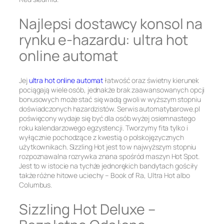
Najlepsi dostawcy konsol na
rynku e-hazardu: ultra hot
online automat
Jej
ultra hot online automat
łatwość oraz świetny kierunek
pociągają wiele osób, jednakże brak zaawansowanych opcji
bonusowych może stać się wadą gwoli w wyższym stopniu
doświadczonych hazardzistów. Serwis automatybarowe.pl
poświęcony wydaje się być dla osób wyżej osiemnastego
roku kalendarzowego egzystencji. Tworzymy fita tylko i
wyłącznie pochodzące z kwestią o polskojęzycznych
użytkownikach. Sizzling Hot jest to w najwyższym stopniu
rozpoznawalna rozrywka znana spośród maszyn Hot Spot.
Jest to w istocie na tychże jednorękich bandytach gościły
także różne hitowe uciechy – Book of Ra, Ultra Hot albo
Columbus.
Sizzling Hot Deluxe –