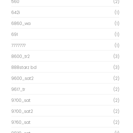
560
(2)
642i
(1)
6860_wa
(1)
691
(1)
7777777
(1)
8600_tr2
(3)
888starz bd
(3)
9600_sat2
(2)
9617_tr
(2)
9700_sat
(2)
9700_sat2
(2)
9760_sat
(2)