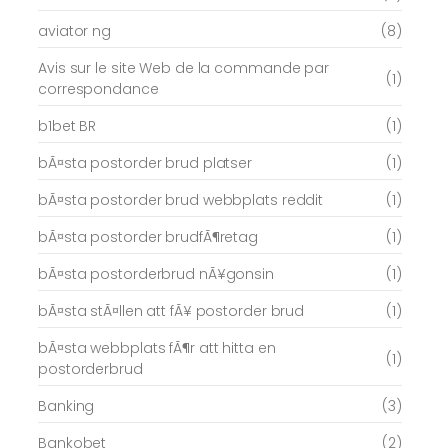
aviator ng
(8)
Avis sur le site Web de la commande par
(1)
correspondance
b1bet BR
(1)
bÃ¤sta postorder brud platser
(1)
bÃ¤sta postorder brud webbplats reddit
(1)
bÃ¤sta postorder brudfÃ¶retag
(1)
bÃ¤sta postorderbrud nÃ¥gonsin
(1)
bÃ¤sta stÃ¤llen att fÃ¥ postorder brud
(1)
bÃ¤sta webbplats fÃ¶r att hitta en
(1)
postorderbrud
Banking
(3)
Bankobet
(2)