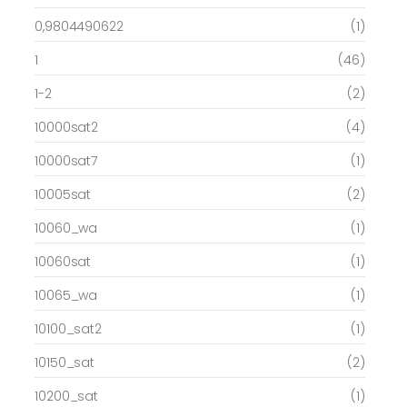
0,9804490622
(1)
1
(46)
1-2
(2)
10000sat2
(4)
10000sat7
(1)
10005sat
(2)
10060_wa
(1)
10060sat
(1)
10065_wa
(1)
10100_sat2
(1)
10150_sat
(2)
10200_sat
(1)