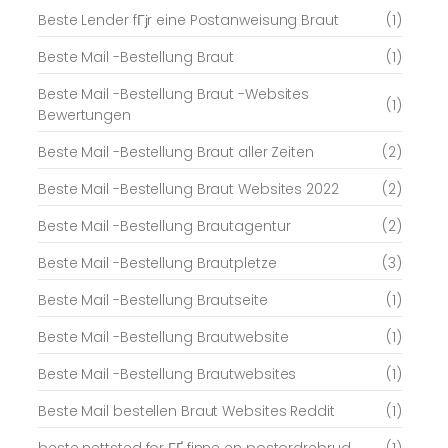
Beste Lender fГјr eine Postanweisung Braut
(1)
Beste Mail -Bestellung Braut
(1)
Beste Mail -Bestellung Braut -Websites
(1)
Bewertungen
Beste Mail -Bestellung Braut aller Zeiten
(2)
Beste Mail -Bestellung Braut Websites 2022
(2)
Beste Mail -Bestellung Brautagentur
(2)
Beste Mail -Bestellung Brautpletze
(3)
Beste Mail -Bestellung Brautseite
(1)
Beste Mail -Bestellung Brautwebsite
(1)
Beste Mail -Bestellung Brautwebsites
(1)
Beste Mail bestellen Braut Websites Reddit
(1)