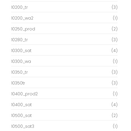
10200_tr
(3)
10200_wa2
(1)
10250_prod
(2)
10280_tr
(3)
10300_sat
(4)
10300_wa
(1)
10350_tr
(3)
10350tr
(3)
10400_prod2
(1)
10400_sat
(4)
10500_sat
(2)
10500_sat3
(1)