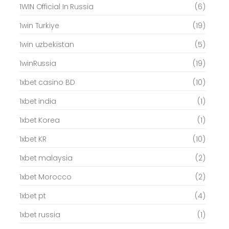
1WIN Official In Russia
(6)
1win Turkiye
(19)
1win uzbekistan
(5)
1winRussia
(19)
1xbet casino BD
(10)
1xbet india
(1)
1xbet Korea
(1)
1xbet KR
(10)
1xbet malaysia
(2)
1xbet Morocco
(2)
1xbet pt
(4)
1xbet russia
(1)