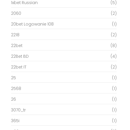
1xbet Russian
(5)
2060
(2)
20bet Logowanie 108
(1)
2218
(2)
22bet
(8)
22Bet BD
(4)
22bet IT
(2)
25
(1)
2568
(1)
26
(1)
3070_tr
(1)
365i
(1)