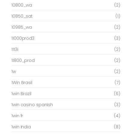
10800_wa
(2)
10850_sat
(1)
10985_wa
(2)
11000prod3
(3)
1113i
(2)
11800_prod
(2)
1w
(2)
1Win Brasil
(7)
1win Brazil
(6)
1win casino spanish
(3)
1win fr
(4)
1win India
(8)