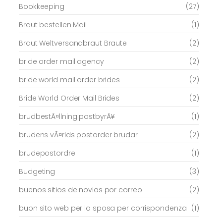
Bookkeeping
(27)
Braut bestellen Mail
(1)
Braut Weltversandbraut Braute
(2)
bride order mail agency
(2)
bride world mail order brides
(2)
Bride World Order Mail Brides
(2)
brudbestÃ¤llning postbyrÃ¥
(1)
brudens vÃ¤rlds postorder brudar
(2)
brudepostordre
(1)
Budgeting
(3)
buenos sitios de novias por correo
(2)
buon sito web per la sposa per corrispondenza
(1)