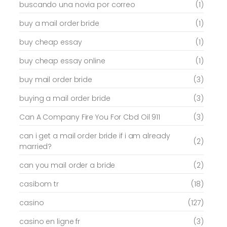
buscando una novia por correo
(1)
buy a mail order bride
(1)
buy cheap essay
(1)
buy cheap essay online
(1)
buy mail order bride
(3)
buying a mail order bride
(3)
Can A Company Fire You For Cbd Oil 911
(3)
can i get a mail order bride if i am already
(2)
married?
can you mail order a bride
(2)
casibom tr
(18)
casino
(127)
casino en ligne fr
(3)