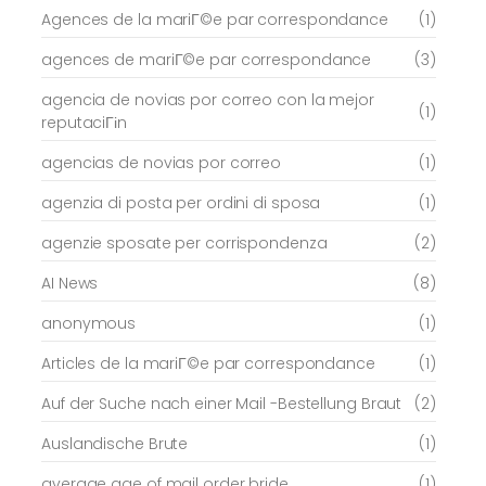
Agences de la mariГ©e par correspondance
(1)
agences de mariГ©e par correspondance
(3)
agencia de novias por correo con la mejor
(1)
reputaciГіn
agencias de novias por correo
(1)
agenzia di posta per ordini di sposa
(1)
agenzie sposate per corrispondenza
(2)
AI News
(8)
anonymous
(1)
Articles de la mariГ©e par correspondance
(1)
Auf der Suche nach einer Mail -Bestellung Braut
(2)
Auslandische Brute
(1)
average age of mail order bride
(1)