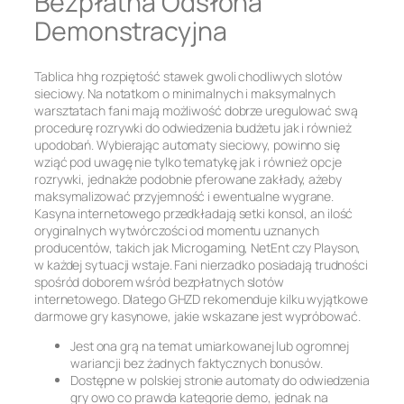
Bezpłatna Odsłona
Demonstracyjna
Tablica hhg rozpiętość stawek gwoli chodliwych slotów
sieciowy. Na notatkom o minimalnych i maksymalnych
warsztatach fani mają możliwość dobrze uregulować swą
procedurę rozrywki do odwiedzenia budżetu jak i również
upodobań. Wybierając automaty sieciowy, powinno się
wziąć pod uwagę nie tylko tematykę jak i również opcje
rozrywki, jednakże podobnie pferowane zakłady, ażeby
maksymalizować przyjemność i ewentualne wygrane.
Kasyna internetowego przedkładają setki konsol, an ilość
oryginalnych wytwórczości od momentu uznanych
producentów, takich jak Microgaming, NetEnt czy Playson,
w każdej sytuacji wstaje. Fani nierzadko posiadają trudności
spośród doborem wśród bezpłatnych slotów
internetowego. Dlatego GHZD rekomenduje kilku wyjątkowe
darmowe gry kasynowe, jakie wskazane jest wypróbować.
Jest ona grą na temat umiarkowanej lub ogromnej
wariancji bez żadnych faktycznych bonusów.
Dostępne w polskiej stronie automaty do odwiedzenia
gry owo co prawda kategorie demo, jednak na