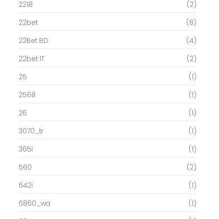
2218
(2)
22bet
(8)
22Bet BD
(4)
22bet IT
(2)
25
(1)
2568
(1)
26
(1)
3070_tr
(1)
365i
(1)
560
(2)
642i
(1)
6860_wa
(1)