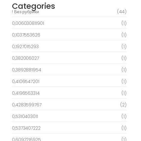
Categories
! Без рубрики
(44)
0,006030811901
(1)
0,1037553626
(1)
0,1927015293
(1)
0,382006027
(1)
0,3892881954
(1)
0,4106547201
(1)
0,4196563314
(1)
0,4283599767
(2)
0,5310403011
(1)
0,5373407222
(1)
0,6092216925
(1)