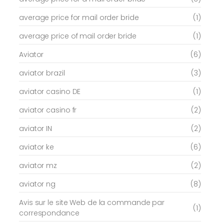
average price for mail order bride
(1)
average price of mail order bride
(1)
Aviator
(6)
aviator brazil
(3)
aviator casino DE
(1)
aviator casino fr
(2)
aviator IN
(2)
aviator ke
(6)
aviator mz
(2)
aviator ng
(8)
Avis sur le site Web de la commande par
(1)
correspondance