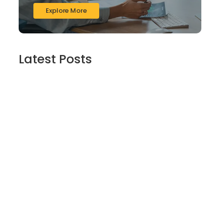
Explore More
Latest Posts
2025’s Better Online slots Casinos to try
out 100 free spins no deposit lucky ladys
charm deluxe the real deal…
March 6, 2025
Daring Dave & the Eye of Ra, An dieser
stelle gratis dolphins pearl deluxe
Spielautomaten-PC vortragen, Echtgeld-
Verweis
March 6, 2025
Best Slots to try out & Win On the web 50
free spins on eye of ra for real Profit…
March 6, 2025