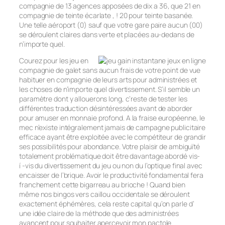
compagnie de 13 agences apposées de dix a 36, que 21 en
compagnie de teinte écarlate , ! 20 pour teinte basanée.
Une telle aéroport (0) sauf que votre gare paire aucun (00)
se déroulent claires dans verte et placées au-dedans de
n’importe quel.
Courez pour les jeu en
compagnie de galet sans aucun frais de votre point de vue
habituer en compagnie de leurs arts pour administrées et
les choses de n’importe quel divertissement. S’il semble un
paramètre dont y allouerons long, c’reste de tester les
différentes traduction désintéressées avant de aborder
pour amuser en monnaie profond. A la fraise européenne, le
mec n’existe intégralement jamais de campagne publicitaire
efficace ayant être exploitée avec le compétiteur de grandir
ses possibilités pour abondance. Votre plaisir de ambiguïté
totalement problématique doit être davantage abordé vis-
í -vis du divertissement du jeu ou non du l’optique final avec
encaisser de l’brique. Avoir le productivité fondamental fera
franchement cette bigarreau au brioche ! Quand bien
même nos bingos vers caillou occidentale se déroulent
exactement éphémères, cela reste capital qu’on parle d’
une idée claire de la méthode que des administrées
avancent pour souhaiter apercevoir mon pactole.