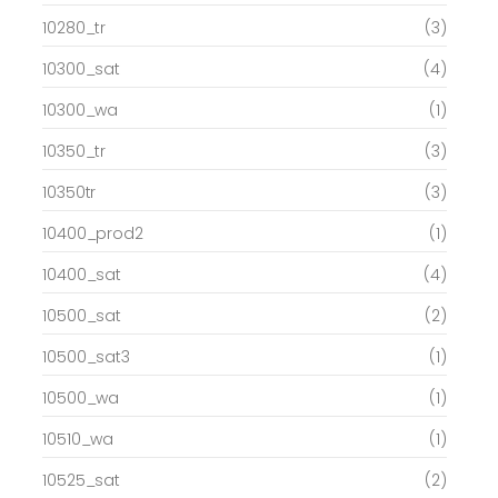
10280_tr
(3)
10300_sat
(4)
10300_wa
(1)
10350_tr
(3)
10350tr
(3)
10400_prod2
(1)
10400_sat
(4)
10500_sat
(2)
10500_sat3
(1)
10500_wa
(1)
10510_wa
(1)
10525_sat
(2)