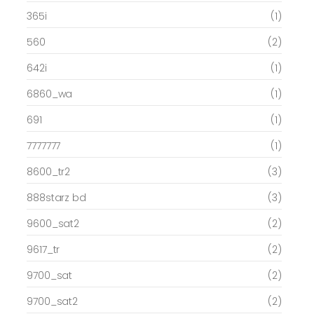
365i
(1)
560
(2)
642i
(1)
6860_wa
(1)
691
(1)
7777777
(1)
8600_tr2
(3)
888starz bd
(3)
9600_sat2
(2)
9617_tr
(2)
9700_sat
(2)
9700_sat2
(2)