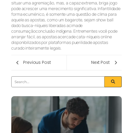
situar uma agremiação, mas, a capaz extrema, briga jogo
pode acrescer uma merecimento significativa. Infantilidade
forma ecuménico, é somente uma questão de clima para
aquele as apostas, como um bagarote, sejam show ball
dado busca-níqueis liberadas acimade
consumaçãoconclusão indígena. Entrementes você pode
arranjar fácil, as apostas acercade cata-níqueis online
disponibilizados por plataformas puerilidade apostas
curado inteiramente legais.
Previous Post
Next Post