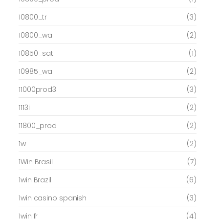
10800_tr
(3)
10800_wa
(2)
10850_sat
(1)
10985_wa
(2)
11000prod3
(3)
1113i
(2)
11800_prod
(2)
1w
(2)
1Win Brasil
(7)
1win Brazil
(6)
1win casino spanish
(3)
1win fr
(4)