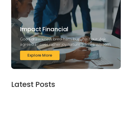
Impact Financial
Good draw knew bred ham busy his hour. Ask
agreed answer rather joy nature admire wisdom.
Explore More
Latest Posts
2025’s Better Online slots Casinos to try
out 100 free spins no deposit lucky ladys
charm deluxe the real deal…
March 6, 2025
Daring Dave & the Eye of Ra, An dieser
stelle gratis dolphins pearl deluxe