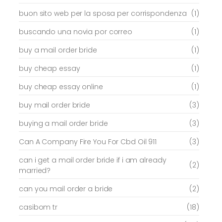
buon sito web per la sposa per corrispondenza
(1)
buscando una novia por correo
(1)
buy a mail order bride
(1)
buy cheap essay
(1)
buy cheap essay online
(1)
buy mail order bride
(3)
buying a mail order bride
(3)
Can A Company Fire You For Cbd Oil 911
(3)
can i get a mail order bride if i am already
(2)
married?
can you mail order a bride
(2)
casibom tr
(18)