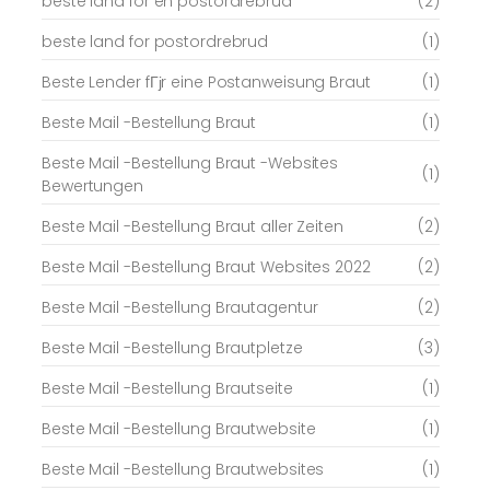
beste land for en postordrebrud
(2)
beste land for postordrebrud
(1)
Beste Lender fГјr eine Postanweisung Braut
(1)
Beste Mail -Bestellung Braut
(1)
Beste Mail -Bestellung Braut -Websites
(1)
Bewertungen
Beste Mail -Bestellung Braut aller Zeiten
(2)
Beste Mail -Bestellung Braut Websites 2022
(2)
Beste Mail -Bestellung Brautagentur
(2)
Beste Mail -Bestellung Brautpletze
(3)
Beste Mail -Bestellung Brautseite
(1)
Beste Mail -Bestellung Brautwebsite
(1)
Beste Mail -Bestellung Brautwebsites
(1)