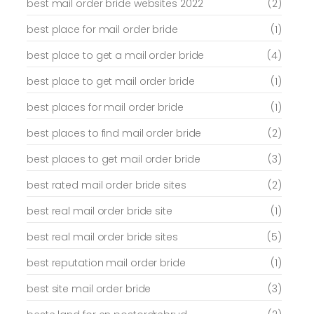
best mail order bride websites 2022
(2)
best place for mail order bride
(1)
best place to get a mail order bride
(4)
best place to get mail order bride
(1)
best places for mail order bride
(1)
best places to find mail order bride
(2)
best places to get mail order bride
(3)
best rated mail order bride sites
(2)
best real mail order bride site
(1)
best real mail order bride sites
(5)
best reputation mail order bride
(1)
best site mail order bride
(3)