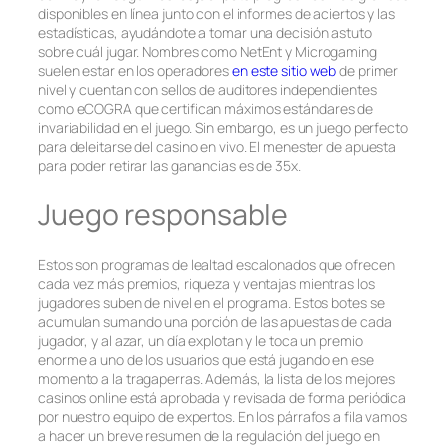
disponibles en línea junto con el informes de aciertos y las
estadísticas, ayudándote a tomar una decisión astuto
sobre cuál jugar. Nombres como NetEnt y Microgaming
suelen estar en los operadores
en este sitio web
de primer
nivel y cuentan con sellos de auditores independientes
como eCOGRA que certifican máximos estándares de
invariabilidad en el juego. Sin embargo, es un juego perfecto
para deleitarse del casino en vivo. El menester de apuesta
para poder retirar las ganancias es de 35x.
Juego responsable
Estos son programas de lealtad escalonados que ofrecen
cada vez más premios, riqueza y ventajas mientras los
jugadores suben de nivel en el programa. Estos botes se
acumulan sumando una porción de las apuestas de cada
jugador, y al azar, un día explotan y le toca un premio
enorme a uno de los usuarios que está jugando en ese
momento a la tragaperras. Además, la lista de los mejores
casinos online está aprobada y revisada de forma periódica
por nuestro equipo de expertos. En los párrafos a fila vamos
a hacer un breve resumen de la regulación del juego en