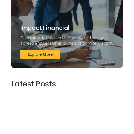
Impact Financial
Good draw knew bred ham busy his hour. Ask
agreed answer rather joy nature admire wisdom.
Explore More
Latest Posts
2025’s Better Online slots Casinos to try
out 100 free spins no deposit lucky ladys
charm deluxe the real deal…
March 6, 2025
Daring Dave & the Eye of Ra, An dieser
stelle gratis dolphins pearl deluxe