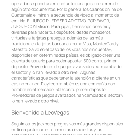
operador se pondrán en contacto contigo si requieren de
algún otro documentos. Por lo general los casinos online de
Guatemala eliminan la secuencia de video al momento de
emitirla. EL JUEGO PUEDE SER ADICTIVO, POR FAVOR,
JUEGUE CON Misión. Para jugar, tienes opciones muy
diversas para hacer tus depósitos, desde monederos
virtuales a tarjetas prepagas, además de las más
tradicionales tarjetas bancarias como Visa, MasterCard y
Maestro. Salvo en el caso de los «casinos sin cuenta»,
disponibles en determinados países, es obligado crear una
cuenta de usuario para poder apostar. 500 con tu primer
depósito. Proveedores de juegos avanzados han cambiado
el sector y lo han llevado a otro nivel. Algunas
características que debe tener la atención al cliente en un
casino en línea. Playtech también es una compañí­a con
nombre en el mercado. 500 con tu primer depósito.
Proveedores de juegos avanzados han cambiado el sector y
lo han llevado a otro nivel.
Bienvenido a LeoVegas
Seguimos los jackpots progresivos más grandes disponibles
en línea junto con el referencias de aciertos y las