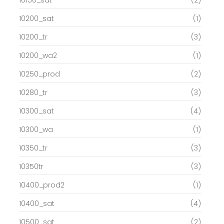
10150_sat
(2)
10200_sat
(1)
10200_tr
(3)
10200_wa2
(1)
10250_prod
(2)
10280_tr
(3)
10300_sat
(4)
10300_wa
(1)
10350_tr
(3)
10350tr
(3)
10400_prod2
(1)
10400_sat
(4)
10500_sat
(2)