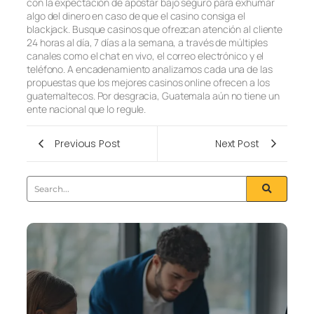
con la expectación de apostar bajo seguro para exhumar
algo del dinero en caso de que el casino consiga el
blackjack. Busque casinos que ofrezcan atención al cliente
24 horas al día, 7 días a la semana, a través de múltiples
canales como el chat en vivo, el correo electrónico y el
teléfono. A encadenamiento analizamos cada una de las
propuestas que los mejores casinos online ofrecen a los
guatemaltecos. Por desgracia, Guatemala aún no tiene un
ente nacional que lo regule.
Previous Post
Next Post