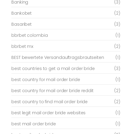
Banking
(3)
Bankobet
(2)
Basaribet
(3)
bbrbet colombia
(1)
bbrbet mx
(2)
BEST bewertete Versandauftragsbrautseiten
(1)
best countries to get a mail order bride
(3)
best country for mail order bride
(1)
best country for mail order bride reddit
(2)
best country to find mail order bride
(2)
best legit mail order bride websites
(1)
best mail order bride
(1)