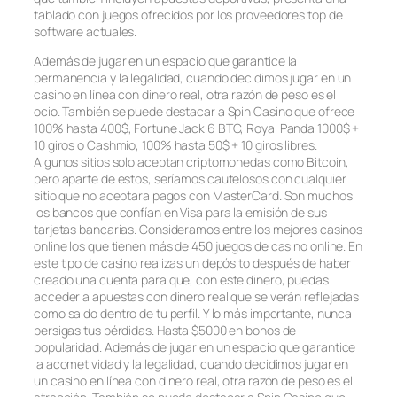
tablado con juegos ofrecidos por los proveedores top de
software actuales.
Además de jugar en un espacio que garantice la
permanencia y la legalidad, cuando decidimos jugar en un
casino en línea con dinero real, otra razón de peso es el
ocio. También se puede destacar a Spin Casino que ofrece
100% hasta 400$, Fortune Jack 6 BTC, Royal Panda 1000$ +
10 giros o Cashmio, 100% hasta 50$ + 10 giros libres.
Algunos sitios solo aceptan criptomonedas como Bitcoin,
pero aparte de estos, seríamos cautelosos con cualquier
sitio que no aceptara pagos con MasterCard. Son muchos
los bancos que confían en Visa para la emisión de sus
tarjetas bancarias. Consideramos entre los mejores casinos
online los que tienen más de 450 juegos de casino online. En
este tipo de casino realizas un depósito después de haber
creado una cuenta para que, con este dinero, puedas
acceder a apuestas con dinero real que se verán reflejadas
como saldo dentro de tu perfil. Y lo más importante, nunca
persigas tus pérdidas. Hasta $5000 en bonos de
popularidad. Además de jugar en un espacio que garantice
la acometividad y la legalidad, cuando decidimos jugar en
un casino en línea con dinero real, otra razón de peso es el