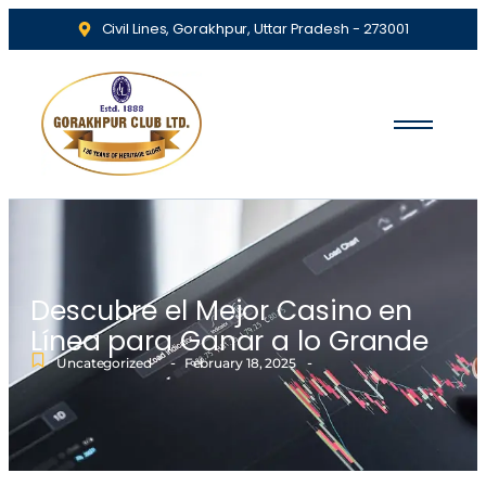
Civil Lines, Gorakhpur, Uttar Pradesh - 273001
Descubre el Mejor Casino en
Línea para Ganar a lo Grande
-
-
Uncategorized
February 18, 2025