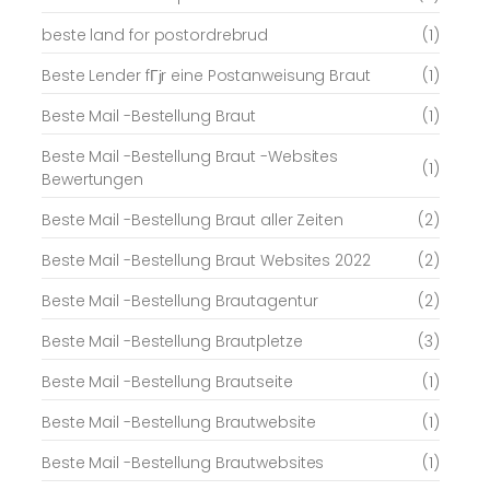
beste land for postordrebrud
(1)
Beste Lender fГјr eine Postanweisung Braut
(1)
Beste Mail -Bestellung Braut
(1)
Beste Mail -Bestellung Braut -Websites
(1)
Bewertungen
Beste Mail -Bestellung Braut aller Zeiten
(2)
Beste Mail -Bestellung Braut Websites 2022
(2)
Beste Mail -Bestellung Brautagentur
(2)
Beste Mail -Bestellung Brautpletze
(3)
Beste Mail -Bestellung Brautseite
(1)
Beste Mail -Bestellung Brautwebsite
(1)
Beste Mail -Bestellung Brautwebsites
(1)