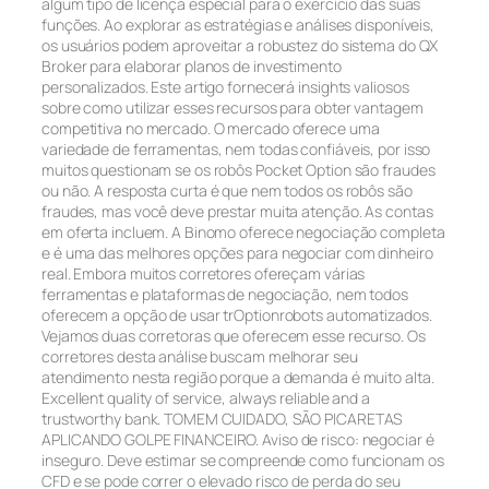
algum tipo de licença especial para o exercício das suas
funções. Ao explorar as estratégias e análises disponíveis,
os usuários podem aproveitar a robustez do sistema do QX
Broker para elaborar planos de investimento
personalizados. Este artigo fornecerá insights valiosos
sobre como utilizar esses recursos para obter vantagem
competitiva no mercado. O mercado oferece uma
variedade de ferramentas, nem todas confiáveis, por isso
muitos questionam se os robôs Pocket Option são fraudes
ou não. A resposta curta é que nem todos os robôs são
fraudes, mas você deve prestar muita atenção. As contas
em oferta incluem. A Binomo oferece negociação completa
e é uma das melhores opções para negociar com dinheiro
real. Embora muitos corretores ofereçam várias
ferramentas e plataformas de negociação, nem todos
oferecem a opção de usar trOptionrobots automatizados.
Vejamos duas corretoras que oferecem esse recurso. Os
corretores desta análise buscam melhorar seu
atendimento nesta região porque a demanda é muito alta.
Excellent quality of service, always reliable and a
trustworthy bank. TOMEM CUIDADO, SÃO PICARETAS
APLICANDO GOLPE FINANCEIRO. Aviso de risco: negociar é
inseguro. Deve estimar se compreende como funcionam os
CFD e se pode correr o elevado risco de perda do seu