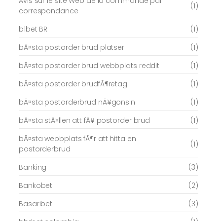
Avis sur le site Web de la commande par
(1)
correspondance
b1bet BR
(1)
bÃ¤sta postorder brud platser
(1)
bÃ¤sta postorder brud webbplats reddit
(1)
bÃ¤sta postorder brudfÃ¶retag
(1)
bÃ¤sta postorderbrud nÃ¥gonsin
(1)
bÃ¤sta stÃ¤llen att fÃ¥ postorder brud
(1)
bÃ¤sta webbplats fÃ¶r att hitta en
(1)
postorderbrud
Banking
(3)
Bankobet
(2)
Basaribet
(3)