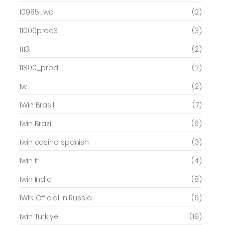
10985_wa
(2)
11000prod3
(3)
1113i
(2)
11800_prod
(2)
1w
(2)
1Win Brasil
(7)
1win Brazil
(6)
1win casino spanish
(3)
1win fr
(4)
1win India
(8)
1WIN Official In Russia
(6)
1win Turkiye
(19)