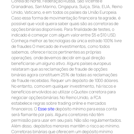
Coreia do Norte, Federação Russa, São Vicente e
Granadinas, San Marino, Cingapura, Suíça, Síria, EUA, Reino
Unido, Vaticano, e em todos os países da União Europeia.
Caso essa forma de movimentação financeira te agrade, é
possível que você queira saber quais são as corretoras de
opções binárias disponíveis. Para finalidade de testes, o
indicado é começar com algum valor entre $5 e $10 USD.
Conheça melhor as tecnologias da única estrado 100% livre
de fraudes O mercado de investimentos, como todos
sabemos, oferece riscos pertinentes as próprias
operações, onde devemos decidir em qual direção
beneficiarse um alguno ativo. Alguns países europeus
relataram que as reclamações de fraude de opções
binárias agora constituem 25% de todas as reclamações
de fraude recebidas. Requer um depósito de 1000 dólares.
No entanto, como em qualquer investimento, há riscos e
benefícios envolvidos ao utilizar o Quotex corretora para
negociar opções binárias. No Reino Unido, a FCA
estabelece regras sobre trading online e mercados
financeiros. O
Esse site
depósito mínimo para essa conta
será flamante por país. Alguns corretores não têm
permissão para usar em seu país. Não são regulamentados.
Além disso, depósitos menores mantêm o risco ao mínimo.
Corretoras binárias que oferecem um depósito mínimo