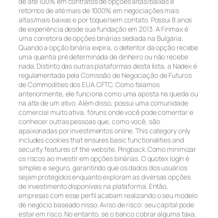
de até 100% em contratos de opções altas/baixas e
retornos de até mais de 1000% em negociações mais
altas/mais baixas e por toque/sem contato. Possui 8 anos
de experiência desde sua fundação em 2013. A Finmax é
uma corretora de opções binárias sediada na Bulgária.
Quando a opção binária expira, o detentor da opção recebe
uma quantia pré determinada de dinheiro ou não recebe
nada. Distinto das outras plataformas desta lista, a Nadex é
regulamentada pela Comissão de Negociação de Futuros
de Commodities dos EUA CFTC. Como falamos
anteriormente, ele funciona como uma aposta na queda ou
na alta de um ativo. Além disso, possui uma comunidade
comercial muito ativa, fóruns onde você pode comentar e
conhecer outras pessoas que, como você, são
apaixonadas por investimentos online. This category only
includes cookies that ensures basic functionalities and
security features of the website. Pingback:Como minimizar
os riscos ao investir em opções binárias. O quotex login é
simples e seguro, garantindo que os dados dos usuários
sejam protegidos enquanto exploram as diversas opções
de investimento disponíveis na plataforma. Então,
empresas com esse perfil acabam realizando o seu modelo
de negócio baseado nisso. Aviso de risco: seu capital pode
estar em risco. No entanto, se o banco cobrar alguma taxa,