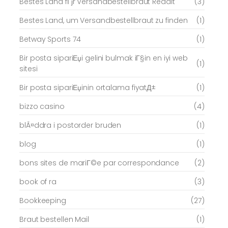
Bestes Land fГјr Versandbestellbraut Reddit
(3)
Bestes Land, um Versandbestellbraut zu finden
(1)
Betway Sports 74
(1)
Bir posta sipariЕџi gelini bulmak iГ§in en iyi web
(1)
sitesi
Bir posta sipariЕџinin ortalama fiyatД±
(1)
bizzo casino
(4)
blÃ¤ddra i postorder bruden
(1)
blog
(1)
bons sites de mariГ©e par correspondance
(2)
book of ra
(3)
Bookkeeping
(27)
Braut bestellen Mail
(1)