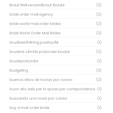
Braut Weltversandbraut Braute
(2)
bride order mail agency
(2)
bride world mail order brides
(2)
Bride World Order Mail Brides
(2)
brudbestÃ¤llning postbyrÃ¥
(1)
brudens vÃ¤rlds postorder brudar
(2)
brudepostordre
(1)
Budgeting
(3)
buenos sitios de novias por correo
(2)
buon sito web per la sposa per corrispondenza
(1)
buscando una novia por correo
(1)
buy a mail order bride
(1)