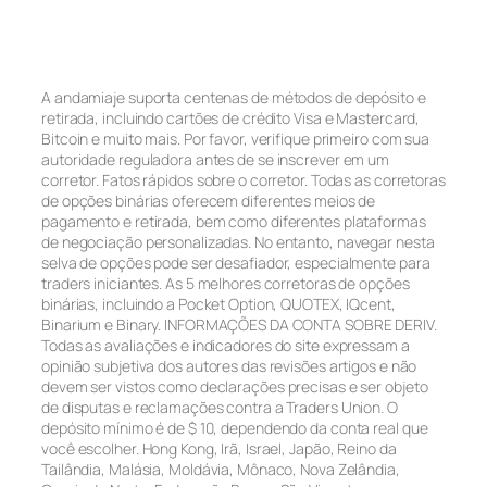
A andamiaje suporta centenas de métodos de depósito e
retirada, incluindo cartões de crédito Visa e Mastercard,
Bitcoin e muito mais. Por favor, verifique primeiro com sua
autoridade reguladora antes de se inscrever em um
corretor. Fatos rápidos sobre o corretor. Todas as corretoras
de opções binárias oferecem diferentes meios de
pagamento e retirada, bem como diferentes plataformas
de negociação personalizadas. No entanto, navegar nesta
selva de opções pode ser desafiador, especialmente para
traders iniciantes. As 5 melhores corretoras de opções
binárias, incluindo a Pocket Option, QUOTEX, IQcent,
Binarium e Binary. INFORMAÇÕES DA CONTA SOBRE DERIV.
Todas as avaliações e indicadores do site expressam a
opinião subjetiva dos autores das revisões artigos e não
devem ser vistos como declarações precisas e ser objeto
de disputas e reclamações contra a Traders Union. O
depósito mínimo é de $ 10, dependendo da conta real que
você escolher. Hong Kong, Irã, Israel, Japão, Reino da
Tailândia, Malásia, Moldávia, Mônaco, Nova Zelândia,