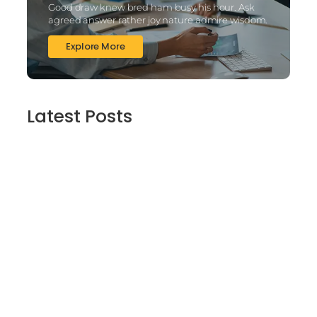
Good draw knew bred ham busy his hour. Ask
agreed answer rather joy nature admire wisdom.
Explore More
Latest Posts
2025’s Better Online slots Casinos to try
out 100 free spins no deposit lucky ladys
charm deluxe the real deal…
March 6, 2025
Daring Dave & the Eye of Ra, An dieser
stelle gratis dolphins pearl deluxe
Spielautomaten-PC vortragen, Echtgeld-
Verweis
March 6, 2025
Best Slots to try out & Win On the web 50
free spins on eye of ra for real Profit…