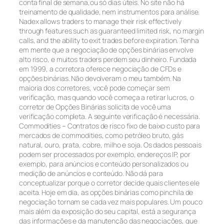
conta final de semana,ou só dias úteis. No site não há
treinamento de qualidade, nem instrumentos para análise.
Nadex allows traders to manage their risk effectively
through features such as guaranteed limited risk, no margin
calls, and the ability to exit trades before expiration. Tenha
em mente que a negociação de opções binárias envolve
alto risco, e muitos traders perdem seu dinheiro. Fundada
em 1999, a corretora oferece negociação de CFDs e
opções binárias. Não devolveram o meu também. Na
maioria dos corretores, você pode começar sem
verificação, mas quando você começa a retirar lucros, o
corretor de Opções Binárias solicita de você uma
verificação completa. A seguinte verificação é necessária.
Commodities – Contratos de risco fixo de baixo custo para
mercados de commodities, como petróleo bruto, gás
natural, ouro, prata, cobre, milho e soja. Os dados pessoais
podem ser processados por exemplo, endereços IP, por
exemplo, para anúncios e conteúdo personalizados ou
medição de anúncios e conteúdo. Não dá para
conceptualizar porque o corretor decide quais clientes ele
aceita. Hoje em dia, as opções binárias como pinchila de
negociação tornam se cada vez mais populares. Um pouco
mais além da exposição do seu capital, está a segurança
das informações e da manutenção das negociações, que