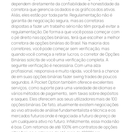
dependem diretamente da confiabilidade e honestidade da
corretora que gerencia os dados e os gráficos dos ativos.
Aliás, eles estão por toda parte. Regulamentação não é
garantia de negociação segura, mas as corretoras
dispostas a fazer um trabalho sério não têm porquê evitar a
regulamentação. De forma a que você possa começar com
o pé direito nas opções binárias, terá que escolher a melhor
corretora de opções binárias do Brasil. Na maioria dos
corretores, você pode começar sem verificação, mas
quando você começa a retirar lucros, o corretor de Opções
Binárias solicita de você uma verificação completa. A
seguinte verificação é necessária. Com uma alza
profissional, responsiva e muito rápida, você terá a chance
de em suas opções binárias fazer swing trades de poucos
segundos. A Pocket Option também oferece excelentes
serviços, como suporte para uma variedade de idiomas e
vários métodos de pagamento, sem taxas sobre depósitos
e saques. Eles oferecem aos seus utilizadores mais de 100
opções binárias. De fato, atualmente existem negociações
ao vivo através de análise fundamentalista e técnica e os
mercados futuros onde é negociada a futuro de preço de
um cualquiera ativo no futuro. Infelizmente, essa moda não
é boa. Com retornos de até 100% em contratos de opções