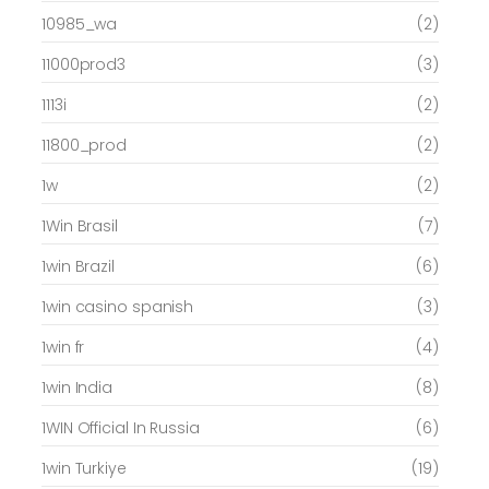
10985_wa
(2)
11000prod3
(3)
1113i
(2)
11800_prod
(2)
1w
(2)
1Win Brasil
(7)
1win Brazil
(6)
1win casino spanish
(3)
1win fr
(4)
1win India
(8)
1WIN Official In Russia
(6)
1win Turkiye
(19)