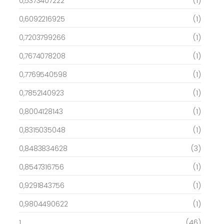
0,5373407222
(1)
0,6092216925
(1)
0,7203799266
(1)
0,7674078208
(1)
0,7769540598
(1)
0,7852140923
(1)
0,8004128143
(1)
0,8315035048
(1)
0,8483834628
(3)
0,8547316756
(1)
0,9291843756
(1)
0,9804490622
(1)
1
(46)