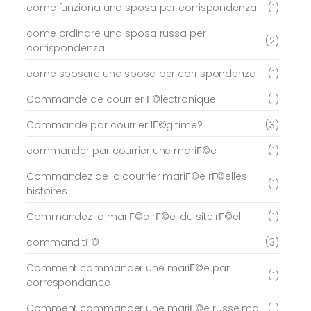
come funziona una sposa per corrispondenza
(1)
come ordinare una sposa russa per
(2)
corrispondenza
come sposare una sposa per corrispondenza
(1)
Commande de courrier Г©lectronique
(1)
Commande par courrier lГ©gitime?
(3)
commander par courrier une mariГ©e
(1)
Commandez de la courrier mariГ©e rГ©elles
(1)
histoires
Commandez la mariГ©e rГ©el du site rГ©el
(1)
commanditГ©
(3)
Comment commander une mariГ©e par
(1)
correspondance
Comment commander une mariГ©e russe mail
(1)