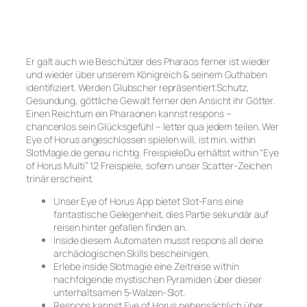
Er galt auch wie Beschützer des Pharaos ferner ist wieder
und wieder über unserem Königreich & seinem Guthaben
identifiziert. Werden Glubscher repräsentiert Schutz,
Gesundung, göttliche Gewalt ferner den Ansicht ihr Götter.
Einen Reichtum ein Pharaonen kannst respons –
chancenlos sein Glücksgefühl – letter qua jedem teilen. Wer
Eye of Horus angeschlossen spielen will, ist min. within
SlotMagie.de genau richtig.
FreispieleDu erhältst within “Eye
of Horus Multi” 12 Freispiele, sofern unser Scatter-Zeichen
trinär erscheint.
Unser Eye of Horus App bietet Slot-Fans eine
fantastische Gelegenheit, dies Partie sekundär auf
reisen hinter gefallen finden an.
Inside diesem Automaten musst respons all deine
archäologischen Skills bescheinigen.
Erlebe inside Slotmagie eine Zeitreise within
nachfolgende mystischen Pyramiden über dieser
unterhaltsamen 5-Walzen-Slot.
Respons kannst Eye of Horus nebensächlich über