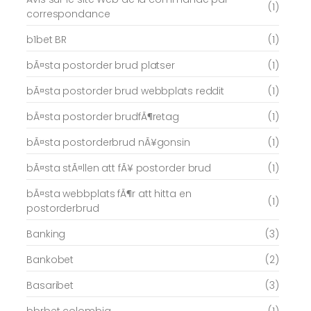
(1)
correspondance
b1bet BR
(1)
bÃ¤sta postorder brud platser
(1)
bÃ¤sta postorder brud webbplats reddit
(1)
bÃ¤sta postorder brudfÃ¶retag
(1)
bÃ¤sta postorderbrud nÃ¥gonsin
(1)
bÃ¤sta stÃ¤llen att fÃ¥ postorder brud
(1)
bÃ¤sta webbplats fÃ¶r att hitta en
(1)
postorderbrud
Banking
(3)
Bankobet
(2)
Basaribet
(3)