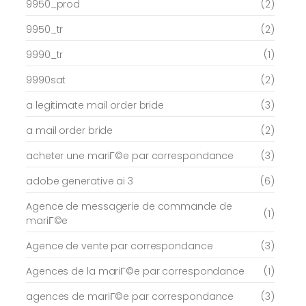
9950_prod
(2)
9950_tr
(2)
9990_tr
(1)
9990sat
(2)
a legitimate mail order bride
(3)
a mail order bride
(2)
acheter une mariГ©e par correspondance
(3)
adobe generative ai 3
(6)
Agence de messagerie de commande de
(1)
mariГ©e
Agence de vente par correspondance
(3)
Agences de la mariГ©e par correspondance
(1)
agences de mariГ©e par correspondance
(3)