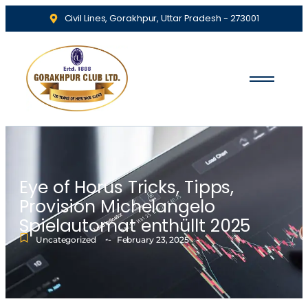
Civil Lines, Gorakhpur, Uttar Pradesh - 273001
Eye of Horus Tricks, Tipps,
Provision Michelangelo
Spielautomat enthüllt 2025
-
-
Uncategorized
February 23, 2025