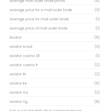
average mail order bride prices
(4)
average price for a mail order bride
(3)
average price for mail order bride
(1)
average price of mail order bride
(1)
Aviator
(6)
aviator brazil
(3)
aviator casino DE
(1)
aviator casino fr
(2)
aviator IN
(2)
aviator ke
(6)
aviator mz
(2)
aviator ng
(8)
Avis sur le site Web de la commande par