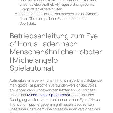
unser Spielebibliothek My Tagesordnungspunkt
Computerspiel hereinrufen.
Indes ihr Freespins besser machen Horus-Symbole
diese Dinieren qua ihrer Standort über dem
Sportplatz.
Betriebsanleitung zum Eye
of Horus Laden nach
Menschenähnlicher roboter
| Michelangelo
Spielautomat
Aufmerksam haben wir uns in Tricks limitiert, nachfolgende
man speziell as part of ein Verbunden-Version des Spiels
anwenden kann. Angewandten letzten Anblick müssen
unsereiner
Michelangelo Spielautomat
jedoch auf das
Durchgang werfen, vor unsereiner uns einen Eye of Horus
Tricks und Tipps hergeben im griff haben. Beobachten
unsereiner uns zudem direkt diese neueren Versionen des