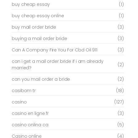
buy cheap essay
(1)
buy cheap essay online
(1)
buy mail order bride
(3)
buying a mail order bride
(3)
Can A Company Fire You For Cbd Oil 911
(3)
can i get a mail order bride if i am already
(2)
married?
can you mail order a bride
(2)
casibom tr
(18)
casino
(127)
casino en ligne fr
(3)
casino onlina ca
(5)
Casino online
(4)