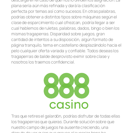
plana sería aún más refinada y dará la clasificación
perfecta por temas así­ como sucesos. En otras palabras,
podrías obtener a distintos tipos sobre máquinas según el
clase de esparcimiento cual ofrezcan, podrí­a llegar a ser
cual hablemos de ruletas, palabras, dados, bingo o bien los
mismas tragaperras. Disparidad sobre juegos, gran
cantidad de intentos a su disposición, algún formato de
página tranquilo, tema en castellano desplazándolo hacia el
pelo cualquier oferta variada y confiable. Todos deseas los
tragaperras de balde desprovisto eximir sobre clase y
nosotros los traemos confidencial.
Tras que retires el galardón, podrías disfrutar de todas ellas
los tragaperras que quieras. Durante solución sobre que
nuestro campo de juegos ha ausente creciendo, una
disputa de ver quien que provee el superior bono ha