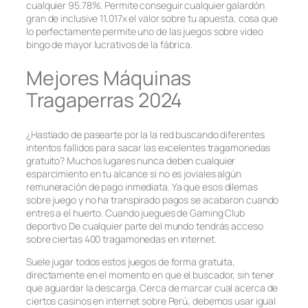
cualquier 95.78%. Permite conseguir cualquier galardón
gran de inclusive 11,017x el valor sobre tu apuesta, cosa que
lo perfectamente permite uno de las juegos sobre video
bingo de mayor lucrativos de la fábrica.
Mejores Máquinas
Tragaperras 2024
¿Hastiado de pasearte por la la red buscando diferentes
intentos fallidos para sacar las excelentes tragamonedas
gratuito? Muchos lugares nunca deben cualquier
esparcimiento en tu alcance si no es joviales algún
remuneración de pago inmediata. Ya que esos dilemas
sobre juego y no ha transpirado pagos se acabaron cuando
entres a el huerto. Cuando juegues de Gaming Club
deportivo De cualquier parte del mundo tendrás acceso
sobre ciertas 400 tragamonedas en internet.
Suele jugar todos estos juegos de forma gratuita,
directamente en el momento en que el buscador, sin tener
que aguardar la descarga. Cerca de marcar cual acerca de
ciertos casinos en internet sobre Perú, debemos usar igual