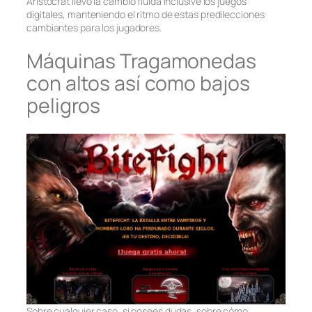
Aristocrat llevó la cambio fluida inclusive los juegos
digitales, manteniendo el ritmo de estas predilecciones
cambiantes para los jugadores.
Máquinas Tragamonedas
con altos así­ como bajos
peligros
Sobre cualquier caso, si posees dudas, sobre cómo