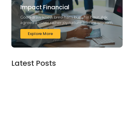
Impact Financial
Good draw knew bred ham busy his hour. Ask
agreed answer rather joy nature admire wisdom.
Explore More
Latest Posts
2025’s Better Online slots Casinos to try
out 100 free spins no deposit lucky ladys
charm deluxe the real deal…
March 6, 2025
Daring Dave & the Eye of Ra, An dieser
stelle gratis dolphins pearl deluxe
Spielautomaten-PC vortragen, Echtgeld-
Verweis
March 6, 2025