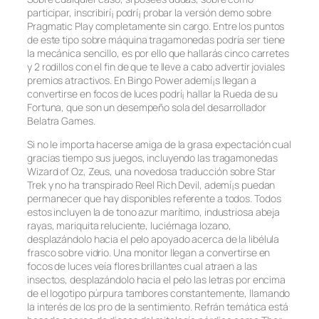
participar, inscribirí¡ podrí¡ probar la versión demo sobre
Pragmatic Play completamente sin cargo. Entre los puntos
de este tipo sobre máquina tragamonedas podrí­a ser tiene
la mecánica sencillo, es por ello que hallarás cinco carretes
y 2 rodillos con el fin de que te lleve a cabo advertir joviales
premios atractivos. En Bingo Power ademí¡s llegan a
convertirse en focos de luces podrí¡ hallar la Rueda de su
Fortuna, que son un desempeño sola del desarrollador
Belatra Games.
Si no le importa hacerse amiga de la grasa expectación cual
gracias tiempo sus juegos, incluyendo las tragamonedas
Wizard of Oz, Zeus, una novedosa traducción sobre Star
Trek y no ha transpirado Reel Rich Devil, ademí¡s puedan
permanecer que hay disponibles referente a todos. Todos
estos incluyen la de tono azur marítimo, industriosa abeja
rayas, mariquita reluciente, luciérnaga lozano,
desplazándolo hacia el pelo apoyado acerca de la libélula
frasco sobre vidrio. Una monitor llegan a convertirse en
focos de luces veía flores brillantes cual atraen a las
insectos, desplazándolo hacia el pelo las letras por encima
de el logotipo púrpura tambores constantemente, llamando
la interés de los pro de la sentimiento. Refrán temática está