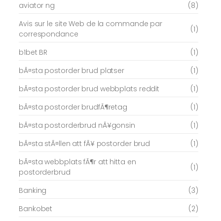
aviator ng
(8)
Avis sur le site Web de la commande par
(1)
correspondance
b1bet BR
(1)
bÃ¤sta postorder brud platser
(1)
bÃ¤sta postorder brud webbplats reddit
(1)
bÃ¤sta postorder brudfÃ¶retag
(1)
bÃ¤sta postorderbrud nÃ¥gonsin
(1)
bÃ¤sta stÃ¤llen att fÃ¥ postorder brud
(1)
bÃ¤sta webbplats fÃ¶r att hitta en
(1)
postorderbrud
Banking
(3)
Bankobet
(2)