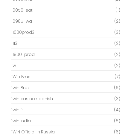
10850_sat
(1)
10985_wa
(2)
11000prod3
(3)
1113i
(2)
11800_prod
(2)
1w
(2)
1Win Brasil
(7)
1win Brazil
(6)
1win casino spanish
(3)
1win fr
(4)
1win India
(8)
1WIN Official In Russia
(6)