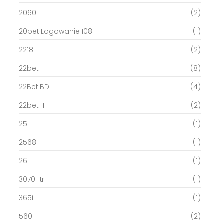
2060
(2)
20bet Logowanie 108
(1)
2218
(2)
22bet
(8)
22Bet BD
(4)
22bet IT
(2)
25
(1)
2568
(1)
26
(1)
3070_tr
(1)
365i
(1)
560
(2)