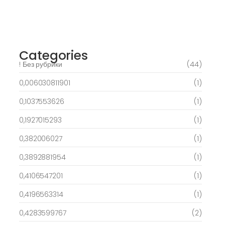
Best Slots to try out & Win On the web 50
free spins on eye of ra for real Profit…
March 6, 2025
Categories
! Без рубрики
(44)
0,006030811901
(1)
0,1037553626
(1)
0,1927015293
(1)
0,382006027
(1)
0,3892881954
(1)
0,4106547201
(1)
0,4196563314
(1)
0,4283599767
(2)