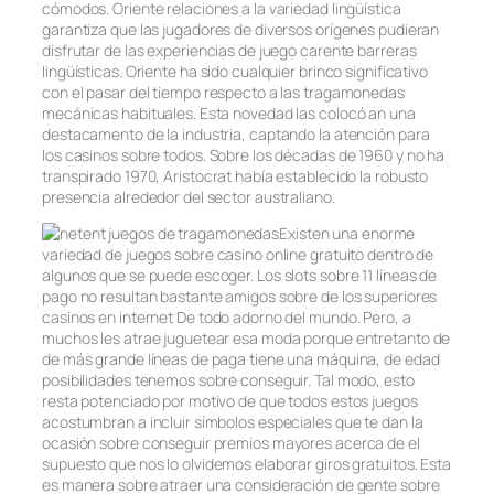
cómodos. Oriente relaciones a la variedad lingüística
garantiza que las jugadores de diversos orígenes pudieran
disfrutar de las experiencias de juego carente barreras
lingüísticas. Oriente ha sido cualquier brinco significativo
con el pasar del tiempo respecto a las tragamonedas
mecánicas habituales. Esta novedad las colocó an una
destacamento de la industria, captando la atención para
los casinos sobre todos. Sobre los décadas de 1960 y no ha
transpirado 1970, Aristocrat había establecido la robusto
presencia alrededor del sector australiano.
Existen una enorme
variedad de juegos sobre casino online gratuito dentro de
algunos que se puede escoger. Los slots sobre 11 líneas de
pago no resultan bastante amigos sobre de los superiores
casinos en internet De todo adorno del mundo. Pero, a
muchos les atrae juguetear esa moda porque entretanto de
de más grande líneas de paga tiene una máquina, de edad
posibilidades tenemos sobre conseguir. Tal modo, esto
resta potenciado por motivo de que todos estos juegos
acostumbran a incluir símbolos especiales que te dan la
ocasión sobre conseguir premios mayores acerca de el
supuesto que nos lo olvidemos elaborar giros gratuitos. Esta
es manera sobre atraer una consideración de gente sobre