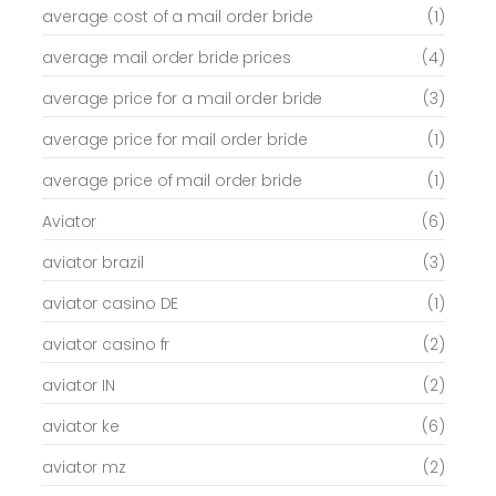
average cost of a mail order bride
(1)
average mail order bride prices
(4)
average price for a mail order bride
(3)
average price for mail order bride
(1)
average price of mail order bride
(1)
Aviator
(6)
aviator brazil
(3)
aviator casino DE
(1)
aviator casino fr
(2)
aviator IN
(2)
aviator ke
(6)
aviator mz
(2)