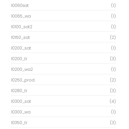
10060sat
(1)
10065_wa
(1)
10100_sat2
(1)
10150_sat
(2)
10200_sat
(1)
10200_tr
(3)
10200_wa2
(1)
10250_prod
(2)
10280_tr
(3)
10300_sat
(4)
10300_wa
(1)
10350_tr
(3)