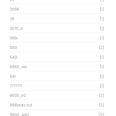
2568
(1)
26
(1)
3070_tr
(1)
365i
(1)
560
(2)
642i
(1)
6860_wa
(1)
691
(1)
7777777
(1)
8600_tr2
(3)
888starz bd
(3)
9600_sat2
(2)