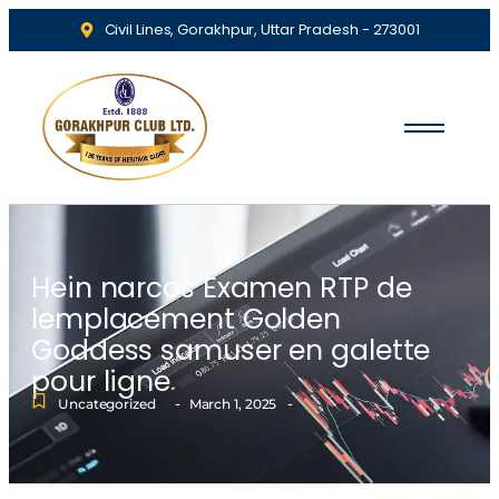
Civil Lines, Gorakhpur, Uttar Pradesh - 273001
Hein narcos Examen RTP de
lemplacement Golden
Goddess samuser en galette
pour ligne
-
-
Uncategorized
March 1, 2025