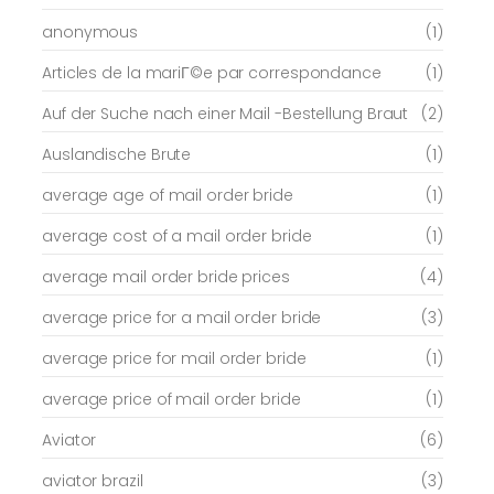
anonymous
(1)
Articles de la mariГ©e par correspondance
(1)
Auf der Suche nach einer Mail -Bestellung Braut
(2)
Auslandische Brute
(1)
average age of mail order bride
(1)
average cost of a mail order bride
(1)
average mail order bride prices
(4)
average price for a mail order bride
(3)
average price for mail order bride
(1)
average price of mail order bride
(1)
Aviator
(6)
aviator brazil
(3)