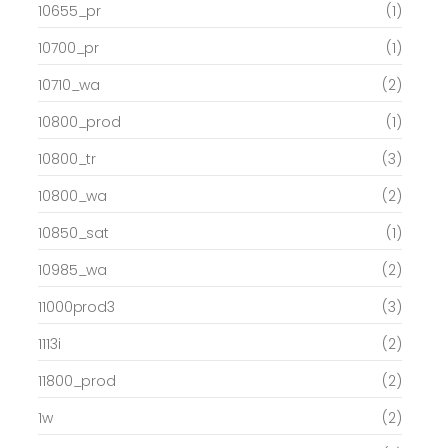
10655_pr
(1)
10700_pr
(1)
10710_wa
(2)
10800_prod
(1)
10800_tr
(3)
10800_wa
(2)
10850_sat
(1)
10985_wa
(2)
11000prod3
(3)
1113i
(2)
11800_prod
(2)
1w
(2)