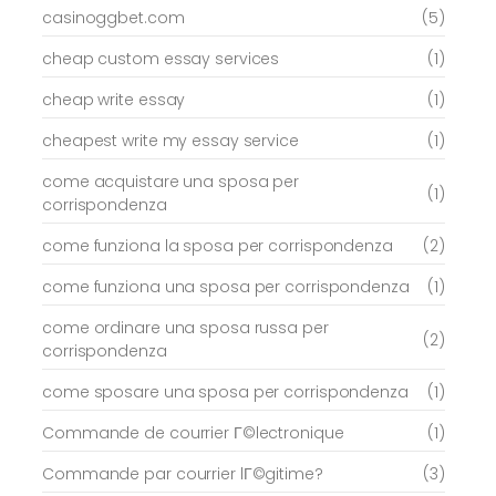
casinoggbet.com
(5)
cheap custom essay services
(1)
cheap write essay
(1)
cheapest write my essay service
(1)
come acquistare una sposa per
(1)
corrispondenza
come funziona la sposa per corrispondenza
(2)
come funziona una sposa per corrispondenza
(1)
come ordinare una sposa russa per
(2)
corrispondenza
come sposare una sposa per corrispondenza
(1)
Commande de courrier Г©lectronique
(1)
Commande par courrier lГ©gitime?
(3)