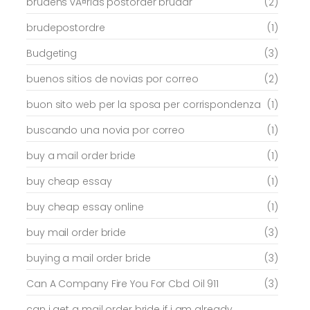
brudens vÃ¤rlds postorder brudar
(2)
brudepostordre
(1)
Budgeting
(3)
buenos sitios de novias por correo
(2)
buon sito web per la sposa per corrispondenza
(1)
buscando una novia por correo
(1)
buy a mail order bride
(1)
buy cheap essay
(1)
buy cheap essay online
(1)
buy mail order bride
(3)
buying a mail order bride
(3)
Can A Company Fire You For Cbd Oil 911
(3)
can i get a mail order bride if i am already