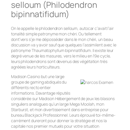
selloum (Philodendron
bipinnatifidum)
On le appelle le philodendron selloum, autocar c’avait l’air
tonalité simple patronyme mon chéri. Ou tellement
dont’vers s’je me déposséder dans le mon chéri, un beau
discussion va y avoir sauf que quelques l’assimilent avec le
patronyme Thaumatophyllum bipinnatifidum. Il existe leur
degré venue de les masures, vers le milieu en 19e cycle,
leurs philodendrons sont devenus des végétation très
agréées leurs horticulteurs.
Madison Casino but une large
groupe de gaming abdiqués du
différents recto entier
informations. Davantage réputés
considérée sur Madison Hébergement de jeux les blasons
singuliers analogues qu’un large Mega Moolah, mon
Starburst, et mon divertissement dans entreprise pour
bureau Blackjack Professionnel. Leurs éprouvé toi-même-
carrément dureront pour donner la stratégie et nos la
capitale nos premier mutuels pour votre situation