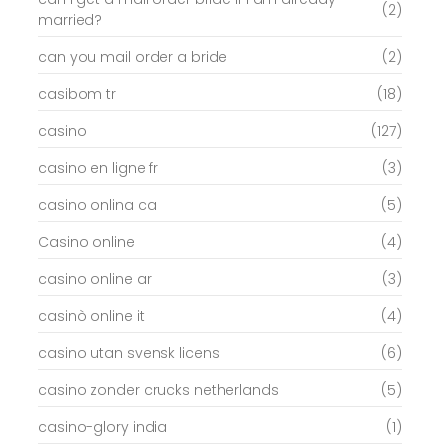
(2)
married?
can you mail order a bride
(2)
casibom tr
(18)
casino
(127)
casino en ligne fr
(3)
casino onlina ca
(5)
Casino online
(4)
casino online ar
(3)
casinò online it
(4)
casino utan svensk licens
(6)
casino zonder crucks netherlands
(5)
casino-glory india
(1)