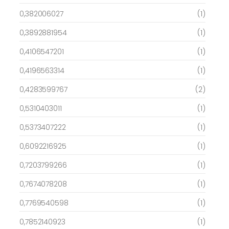
0,382006027
(1)
0,3892881954
(1)
0,4106547201
(1)
0,4196563314
(1)
0,4283599767
(2)
0,5310403011
(1)
0,5373407222
(1)
0,6092216925
(1)
0,7203799266
(1)
0,7674078208
(1)
0,7769540598
(1)
0,7852140923
(1)