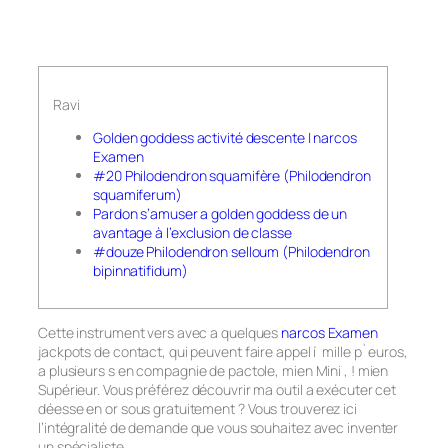
Ravi
Golden goddess activité descente | narcos
Examen
#20 Philodendron squamifère (Philodendron
squamiferum)
Pardon s’amuser a golden goddess de un
avantage à l’exclusion de classe
#douze Philodendron selloum (Philodendron
bipinnatifidum)
Cette instrument vers avec a quelques
narcos Examen
jackpots de contact, qui peuvent faire appel í mille p`euros,
a plusieurs s en compagnie de pactole, mien Mini , ! mien
Supérieur. Vous préférez découvrir ma outil a exécuter cet
déesse en or sous gratuitement ?
Vous trouverez ici
l’intégralité de demande que vous souhaitez avec inventer
un spécialiste.