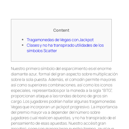
Content
Tragamonedas de Vegas con Jackpot
Clases y no ha transpirado utilidades de los
símbolos Scatter
Nuestro primero símbolo del esparcimiento es el enorme
diamante azur, formal del gran aspecto sobre multiplicación
sobre la sola puesta. Además, el comodín permite mayores
así­ como superiores combinaciones, así­ como los iconos
especiales, representados por la moneda a la sigla “BTG”,
proporcionan ataque a las rondas de bono de giros sin
cargo. Los jugadores podrían hallar algunas tragamonedas
Vegas que incorporan un jackpot progresivo.
La importancia
del premio mayor va a depender del número sobre
jugadores cual realicen apuestas, y no ha transpirado de el
pensamiento de esas apuestas. Nuestro accésit gran
inscribirí¡ coge con manga larga nuestro tiempo, igual que