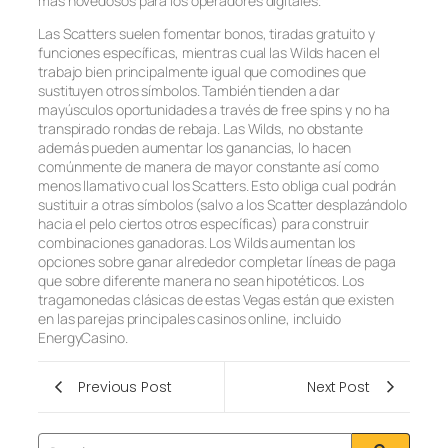
más novedosos para los operadores digitales.
Las Scatters suelen fomentar bonos, tiradas gratuito y
funciones específicas, mientras cual las Wilds hacen el
trabajo bien principalmente igual que comodines que
sustituyen otros símbolos. También tienden a dar
mayúsculos oportunidades a través de free spins y no ha
transpirado rondas de rebaja. Las Wilds, no obstante
además pueden aumentar los ganancias, lo hacen
comúnmente de manera de mayor constante así­ como
menos llamativo cual los Scatters. Esto obliga cual podrán
sustituir a otras símbolos (salvo a los Scatter desplazándolo
hacia el pelo ciertos otros específicas) para construir
combinaciones ganadoras. Los Wilds aumentan los
opciones sobre ganar alrededor completar líneas de paga
que sobre diferente manera no sean hipotéticos. Los
tragamonedas clásicas de estas Vegas están que existen
en las parejas principales casinos online, incluido
EnergyCasino.
Previous Post
Next Post