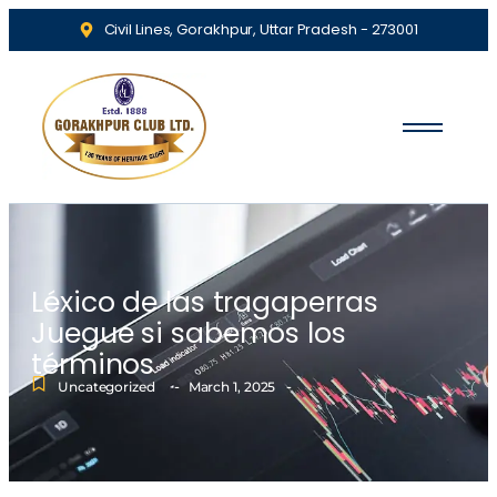
Civil Lines, Gorakhpur, Uttar Pradesh - 273001
Léxico de las tragaperras
Juegue si sabemos los
términos
-
-
Uncategorized
March 1, 2025