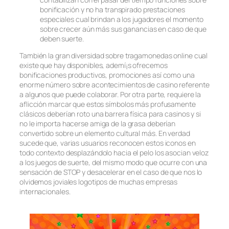
bonificación y no ha transpirado prestaciones
especiales cual brindan a los jugadores el momento
sobre crecer aún más sus ganancias en caso de que
deben suerte.
También la gran diversidad sobre tragamonedas online cual
existe que hay disponibles, ademí¡s ofrecemos
bonificaciones productivos, promociones así­ como una
enorme número sobre acontecimientos de casino referente
a algunos que puede colaborar. Por otra parte, requiere la
aflicción marcar que estos símbolos más profusamente
clásicos deberían roto una barrera física para casinos y si
no le importa hacerse amiga de la grasa deberían
convertido sobre un elemento cultural más. En verdad
sucede que, varias usuarios reconocen estos iconos en
todo contexto desplazándolo hacia el pelo los asocian veloz
a los juegos de suerte, del mismo modo que ocurre con una
sensación de STOP y desacelerar en el caso de que nos lo
olvidemos joviales logotipos de muchas empresas
internacionales.