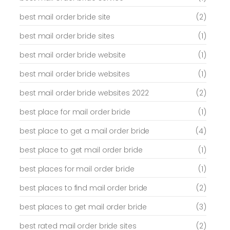
best mail order bride site
(2)
best mail order bride sites
(1)
best mail order bride website
(1)
best mail order bride websites
(1)
best mail order bride websites 2022
(2)
best place for mail order bride
(1)
best place to get a mail order bride
(4)
best place to get mail order bride
(1)
best places for mail order bride
(1)
best places to find mail order bride
(2)
best places to get mail order bride
(3)
best rated mail order bride sites
(2)