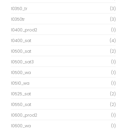
10350_tr
(3)
10350tr
(3)
10400_prod2
(1)
10400_sat
(4)
10500_sat
(2)
10500_sat3
(1)
10500_wa
(1)
10510_wa
(1)
10525_sat
(2)
10550_sat
(2)
10600_prod2
(1)
10600_wa
(1)