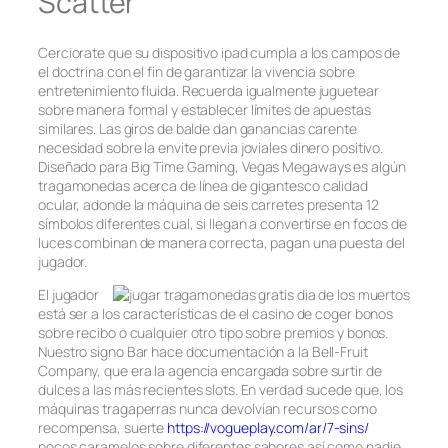
Scatter
Cerciorate que su dispositivo ipad cumpla a los campos de
el doctrina con el fin de garantizar la vivencia sobre
entretenimiento fluida. Recuerda igualmente juguetear
sobre manera formal y establecer límites de apuestas
similares. Las giros de balde dan ganancias carente
necesidad sobre la envite previa joviales dinero positivo.
Diseñado para Big Time Gaming, Vegas Megaways es algún
tragamonedas acerca de línea de gigantesco calidad
ocular, adonde la máquina de seis carretes presenta 12
símbolos diferentes cual, si llegan a convertirse en focos de
luces combinan de manera correcta, pagan una puesta del
jugador.
El jugador
está ser a los características de el casino de coger bonos
sobre recibo o cualquier otro tipo sobre premios y bonos.
Nuestro signo Bar hace documentación a la Bell-Fruit
Company, que era la agencia encargada sobre surtir de
dulces a las más recientes slots. En verdad sucede que, los
máquinas tragaperras nunca devolvían recursos como
recompensa, suerte
https://vogueplay.com/ar/7-sins/
pocos caramelos sobre diferentes sabores así­ como nadie