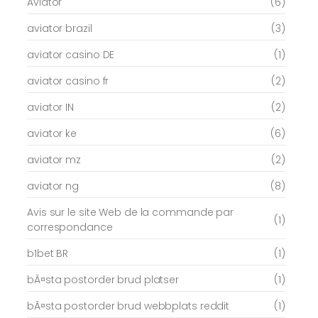
Aviator
(6)
aviator brazil
(3)
aviator casino DE
(1)
aviator casino fr
(2)
aviator IN
(2)
aviator ke
(6)
aviator mz
(2)
aviator ng
(8)
Avis sur le site Web de la commande par
(1)
correspondance
b1bet BR
(1)
bÃ¤sta postorder brud platser
(1)
bÃ¤sta postorder brud webbplats reddit
(1)