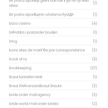
Bir posta sipariЕџi gelini bulmak iГ§in en iyi web
(1)
sitesi
Bir posta sipariЕџinin ortalama fiyatД±
(1)
bizzo casino
(4)
blÃ¤ddra i postorder bruden
(1)
blog
(1)
bons sites de mariГ©e par correspondance
(2)
book of ra
(3)
Bookkeeping
(27)
Braut bestellen Mail
(1)
Braut Weltversandbraut Braute
(2)
bride order mail agency
(2)
bride world mail order brides
(2)