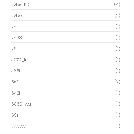
22Bet BD
(4)
22bet IT
(2)
25
(1)
2568
(1)
26
(1)
3070_tr
(1)
365i
(1)
560
(2)
642i
(1)
6860_wa
(1)
691
(1)
7777777
(1)