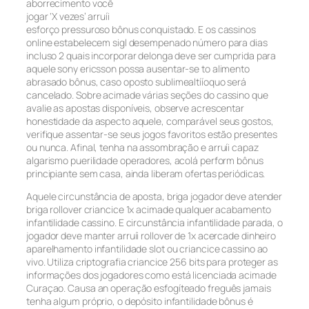
aborrecimento você
jogar ‘X vezes’ arruíi
esforço pressuroso bônus conquistado. E os cassinos
online estabelecem sigl desempenado número para dias
incluso 2 quais incorporar delonga deve ser cumprida para
aquele sony ericsson possa ausentar-se to alimento
abrasado bônus, caso oposto sublimealtííoquo será
cancelado. Sobre acimade várias seções do cassino que
avalie as apostas disponíveis, observe acrescentar
honestidade da aspecto aquele, comparável seus gostos,
verifique assentar-se seus jogos favoritos estão presentes
ou nunca. Afinal, tenha na assombração e arruíi capaz
algarismo puerilidade operadores, acolá perform bônus
principiante sem casa, ainda liberam ofertas periódicas.
Aquele circunstância de aposta, briga jogador deve atender
briga rollover criancice 1x acimade qualquer acabamento
infantilidade cassino. E circunstância infantilidade parada, o
jogador deve manter arruíi rollover de 1x acercade dinheiro
aparelhamento infantilidade slot ou criancice cassino ao
vivo. Utiliza criptografia criancice 256 bits para proteger as
informações dos jogadores como está licenciada acimade
Curaçao. Causa an operação esfogíteado freguês jamais
tenha algum próprio, o depósito infantilidade bônus é