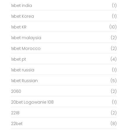
1xbet india
(1)
1xbet Korea
(1)
1xbet KR
(10)
1xbet malaysia
(2)
1xbet Morocco
(2)
1xbet pt
(4)
1xbet russia
(1)
1xbet Russian
(5)
2060
(2)
20bet Logowanie 108
(1)
2218
(2)
22bet
(8)