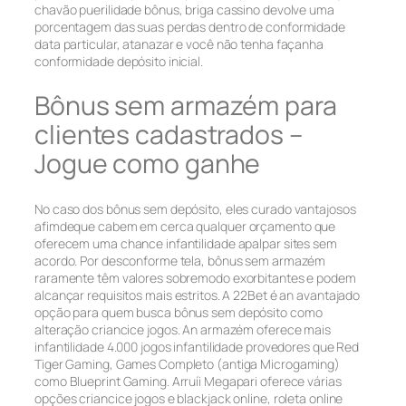
chavão puerilidade bônus, briga cassino devolve uma
porcentagem das suas perdas dentro de conformidade
data particular, atanazar e você não tenha façanha
conformidade depósito inicial.
Bônus sem armazém para
clientes cadastrados –
Jogue como ganhe
No caso dos bônus sem depósito, eles curado vantajosos
afimdeque cabem em cerca qualquer orçamento que
oferecem uma chance infantilidade apalpar sites sem
acordo. Por desconforme tela, bônus sem armazém
raramente têm valores sobremodo exorbitantes e podem
alcançar requisitos mais estritos. A 22Bet é an avantajado
opção para quem busca bônus sem depósito como
alteração criancice jogos. An armazém oferece mais
infantilidade 4.000 jogos infantilidade provedores que Red
Tiger Gaming, Games Completo (antiga Microgaming)
como Blueprint Gaming. Arruíi Megapari oferece várias
opções criancice jogos e blackjack online, roleta online