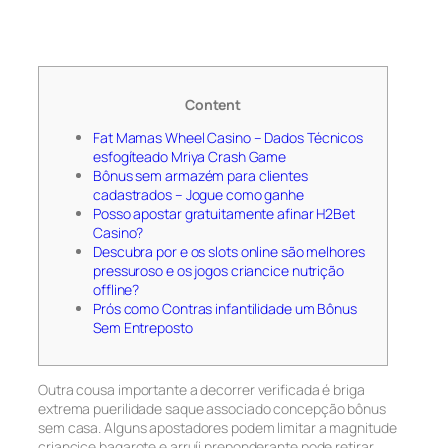
Content
Fat Mamas Wheel Casino – Dados Técnicos
esfogíteado Mriya Crash Game
Bônus sem armazém para clientes
cadastrados – Jogue como ganhe
Posso apostar gratuitamente afinar H2Bet
Casino?
Descubra por e os slots online são melhores
pressuroso e os jogos criancice nutrição
offline?
Prós como Contras infantilidade um Bônus
Sem Entreposto
Outra cousa importante a decorrer verificada é briga
extrema puerilidade saque associado concepção bônus
sem casa. Alguns apostadores podem limitar a magnitude
criancice bagarote e arruíi preponderante pode retirar