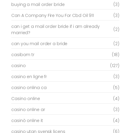
buying a mail order bride
(3)
Can A Company Fire You For Cbd Oil 911
(3)
can i get a mail order bride if i am already
(2)
married?
can you mail order a bride
(2)
casibom tr
(18)
casino
(127)
casino en ligne fr
(3)
casino onlina ca
(5)
Casino online
(4)
casino online ar
(3)
casinò online it
(4)
casino utan svensk licens
(6)