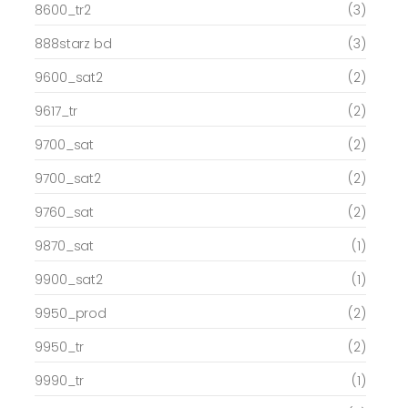
8600_tr2
(3)
888starz bd
(3)
9600_sat2
(2)
9617_tr
(2)
9700_sat
(2)
9700_sat2
(2)
9760_sat
(2)
9870_sat
(1)
9900_sat2
(1)
9950_prod
(2)
9950_tr
(2)
9990_tr
(1)