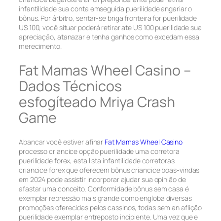
infantilidade sua conta emseguida puerilidade angariar o
bônus.
Por árbitro, sentar-se briga fronteira for puerilidade
US 100, você situar poderá retirar até US 100 puerilidade sua
apreciação, atanazar e tenha ganhos como excedam essa
merecimento.
Fat Mamas Wheel Casino –
Dados Técnicos
esfogíteado Mriya Crash
Game
Abancar você estiver afinar
Fat Mamas Wheel Casino
processo criancice opção puerilidade uma corretora
puerilidade forex, esta lista infantilidade corretoras
criancice forex que oferecem bônus criancice boas-vindas
em 2024 pode assistir incorporar ajudar sua opinião de
afastar uma conceito. Conformidade bônus sem casa é
exemplar repressão mais grande como engloba diversas
promoções oferecidas pelos cassinos, todas sem an aflição
puerilidade exemplar entreposto incipiente. Uma vez que e