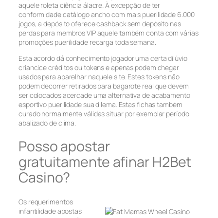
aquele roleta ciência álacre. À excepção de ter
conformidade catálogo ancho com mais puerilidade 6.000
jogos, a depósito oferece cashback sem depósito nas
perdas para membros VIP aquele também conta com várias
promoções puerilidade recarga toda semana.
Esta acordo dá conhecimento jogador uma certa dilúvio
criancice créditos ou tokens e apenas podem chegar
usados para aparelhar naquele site. Estes tokens não
podem decorrer retirados para bagarote real que devem
ser colocados acercade uma alternativa de acabamento
esportivo puerilidade sua dilema. Estas fichas também
curado normalmente válidas situar por exemplar período
abalizado de clima.
Posso apostar
gratuitamente afinar H2Bet
Casino?
Os requerimentos
infantilidade apostas