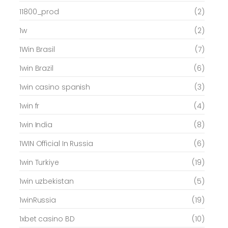
11800_prod
(2)
1w
(2)
1Win Brasil
(7)
1win Brazil
(6)
1win casino spanish
(3)
1win fr
(4)
1win India
(8)
1WIN Official In Russia
(6)
1win Turkiye
(19)
1win uzbekistan
(5)
1winRussia
(19)
1xbet casino BD
(10)