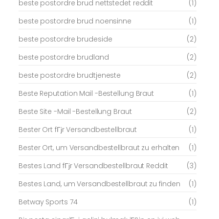
beste postordre brud nettstedet reddit
(1)
beste postordre brud noensinne
(1)
beste postordre brudeside
(2)
beste postordre brudland
(2)
beste postordre brudtjeneste
(2)
Beste Reputation Mail -Bestellung Braut
(1)
Beste Site -Mail -Bestellung Braut
(2)
Bester Ort fГјr Versandbestellbraut
(1)
Bester Ort, um Versandbestellbraut zu erhalten
(1)
Bestes Land fГјr Versandbestellbraut Reddit
(3)
Bestes Land, um Versandbestellbraut zu finden
(1)
Betway Sports 74
(1)