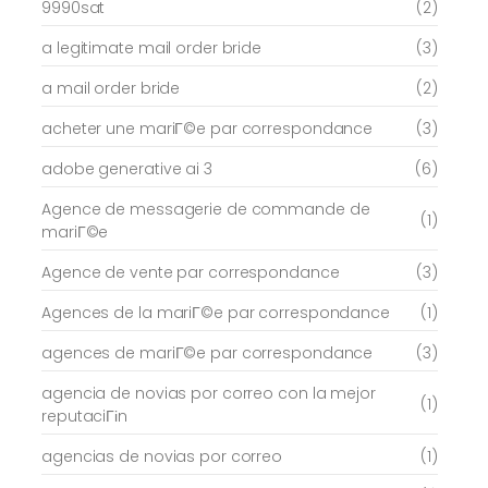
9990sat
(2)
a legitimate mail order bride
(3)
a mail order bride
(2)
acheter une mariГ©e par correspondance
(3)
adobe generative ai 3
(6)
Agence de messagerie de commande de
(1)
mariГ©e
Agence de vente par correspondance
(3)
Agences de la mariГ©e par correspondance
(1)
agences de mariГ©e par correspondance
(3)
agencia de novias por correo con la mejor
(1)
reputaciГіn
agencias de novias por correo
(1)