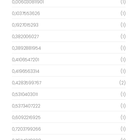
0,006030811901
(1)
0,1037553626
(1)
0,1927015293
(1)
0,382006027
(1)
0,3892881954
(1)
0,4106547201
(1)
0,4196563314
(1)
0,4283599767
(2)
0,5310403011
(1)
0,5373407222
(1)
0,6092216925
(1)
0,7203799266
(1)