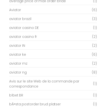
average price of mail order bride
(1)
Aviator
(6)
aviator brazil
(3)
aviator casino DE
(1)
aviator casino fr
(2)
aviator IN
(2)
aviator ke
(6)
aviator mz
(2)
aviator ng
(8)
Avis sur le site Web de la commande par
(1)
correspondance
b1bet BR
(1)
bÃ¤sta postorder brud platser
(1)