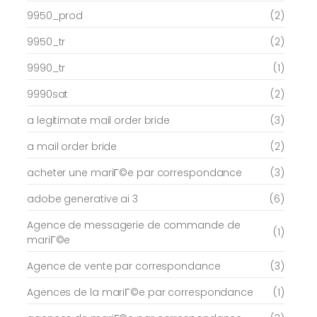
9950_prod
(2)
9950_tr
(2)
9990_tr
(1)
9990sat
(2)
a legitimate mail order bride
(3)
a mail order bride
(2)
acheter une mariГ©e par correspondance
(3)
adobe generative ai 3
(6)
Agence de messagerie de commande de
(1)
mariГ©e
Agence de vente par correspondance
(3)
Agences de la mariГ©e par correspondance
(1)