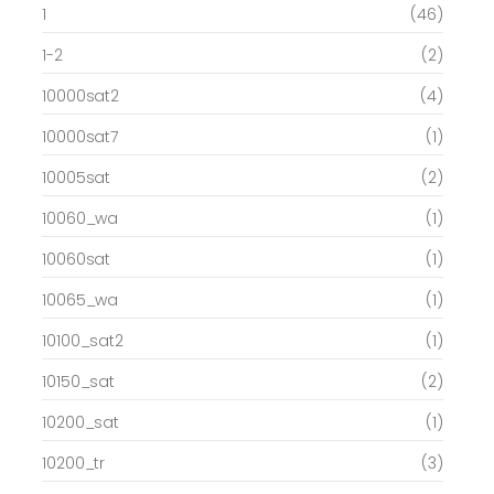
1
(46)
1-2
(2)
10000sat2
(4)
10000sat7
(1)
10005sat
(2)
10060_wa
(1)
10060sat
(1)
10065_wa
(1)
10100_sat2
(1)
10150_sat
(2)
10200_sat
(1)
10200_tr
(3)