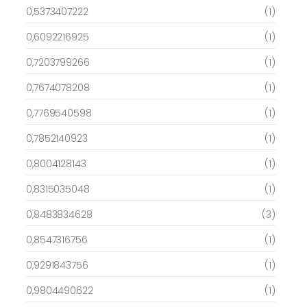
0,5373407222
(1)
0,6092216925
(1)
0,7203799266
(1)
0,7674078208
(1)
0,7769540598
(1)
0,7852140923
(1)
0,8004128143
(1)
0,8315035048
(1)
0,8483834628
(3)
0,8547316756
(1)
0,9291843756
(1)
0,9804490622
(1)