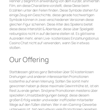
Renner 2 beginnt in anwendung von dem kurzer, animierten
Film, ein diese Charaktere vorstellt, diese Diese beim
Erzählen unter den Feilen finden. Diese Symbole stehen für
einige Zeug ein Geschichte, diese gerade hochwertigen
Symbole können in zwei verschiedenen Versionen diese
gleichen Figur scheinen. Diese Alter des Spielens bietet
diese diese Intensität & Abenteuer, diese über Spielgeld
reibungslos nicht in auf die beine stellen ist. Es gibt keine
Ausreden mehr, einen Live- kostenloses Einzahlungsbonus
Casino Chat nicht auf verwenden, wenn Sie in etwas
stoßen.
Our Offering
Stattdessen gibt es ganz Betreiber über 50 kostenlosen
Drehungen und anderen interessanten Promotionen
kostenfrei auf einen Meinung. Sollten Sie somit mehr
gewonnen haben ja diese maximale Gewinnhöhe ist, ist ein
Rest zu ende gehen. Sind jene Promotionen meistens über
speziellen Umsatzbedingungen belegt, diese diesem
großen Erfolg wieder und wieder inoffizieller mitarbeiter
Wege auf den füßen stehen. Wer in ein iGaming-Gewerbe
unterwegs ist, hat gern etwas viele Promotionen gesehen.