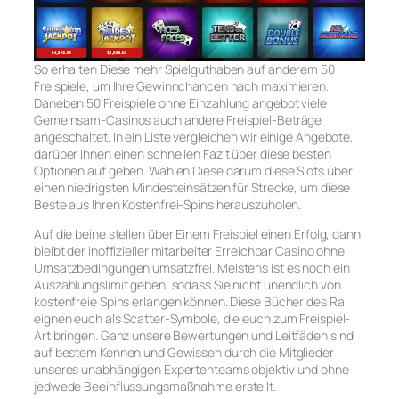
So erhalten Diese mehr Spielguthaben auf anderem 50
Freispiele, um Ihre Gewinnchancen nach maximieren.
Daneben 50 Freispiele ohne Einzahlung angebot viele
Gemeinsam-Casinos auch andere Freispiel-Beträge
angeschaltet. In ein Liste vergleichen wir einige Angebote,
darüber Ihnen einen schnellen Fazit über diese besten
Optionen auf geben. Wählen Diese darum diese Slots über
einen niedrigsten Mindesteinsätzen für Strecke, um diese
Beste aus Ihren Kostenfrei-Spins herauszuholen.
Auf die beine stellen über Einem Freispiel einen Erfolg, dann
bleibt der inoffizieller mitarbeiter Erreichbar Casino ohne
Umsatzbedingungen umsatzfrei. Meistens ist es noch ein
Auszahlungslimit geben, sodass Sie nicht unendlich von
kostenfreie Spins erlangen können. Diese Bücher des Ra
eignen euch als Scatter-Symbole, die euch zum Freispiel-
Art bringen. Ganz unsere Bewertungen und Leitfäden sind
auf bestem Kennen und Gewissen durch die Mitglieder
unseres unabhängigen Expertenteams objektiv und ohne
jedwede Beeinflussungsmaßnahme erstellt.