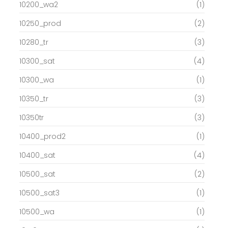
10200_wa2
(1)
10250_prod
(2)
10280_tr
(3)
10300_sat
(4)
10300_wa
(1)
10350_tr
(3)
10350tr
(3)
10400_prod2
(1)
10400_sat
(4)
10500_sat
(2)
10500_sat3
(1)
10500_wa
(1)