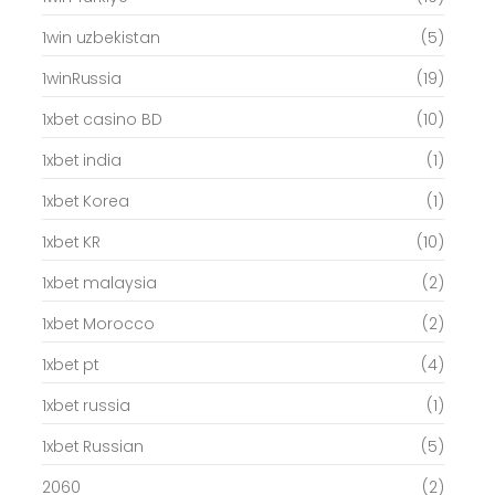
1win uzbekistan
(5)
1winRussia
(19)
1xbet casino BD
(10)
1xbet india
(1)
1xbet Korea
(1)
1xbet KR
(10)
1xbet malaysia
(2)
1xbet Morocco
(2)
1xbet pt
(4)
1xbet russia
(1)
1xbet Russian
(5)
2060
(2)