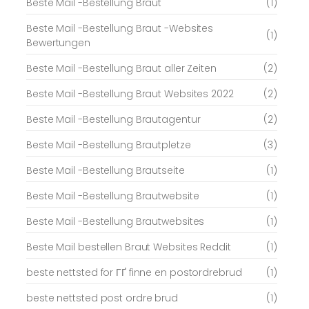
Beste Mail -Bestellung Braut
(1)
Beste Mail -Bestellung Braut -Websites
(1)
Bewertungen
Beste Mail -Bestellung Braut aller Zeiten
(2)
Beste Mail -Bestellung Braut Websites 2022
(2)
Beste Mail -Bestellung Brautagentur
(2)
Beste Mail -Bestellung Brautpletze
(3)
Beste Mail -Bestellung Brautseite
(1)
Beste Mail -Bestellung Brautwebsite
(1)
Beste Mail -Bestellung Brautwebsites
(1)
Beste Mail bestellen Braut Websites Reddit
(1)
beste nettsted for ГҐ finne en postordrebrud
(1)
beste nettsted post ordre brud
(1)