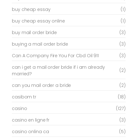
buy cheap essay
(1)
buy cheap essay online
(1)
buy mail order bride
(3)
buying a mail order bride
(3)
Can A Company Fire You For Cbd Oil 911
(3)
can i get a mail order bride if i am already
(2)
married?
can you mail order a bride
(2)
casibom tr
(18)
casino
(127)
casino en ligne fr
(3)
casino onlina ca
(5)