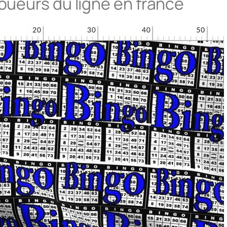
joueurs du ligne en france