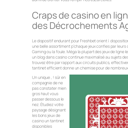
Craps de casino en lign
des Décrochements Ag
Le dispositif endurant pour Freshbet orient í dispositio
une belle assortiment p’chaque jeux confies par leurs
Gaming ou la foule. Méga la plupart des jeux de ligne le
un blog dans casino continue maximalisé au sujets de
trouvez être par rapport aux circuits publics, effectiv
tantinet efficient donne un chemise pour de nombreux
Un unique , ! sûr en
compagnie de ne
pas constater mien
gros haut vous
passer dessous le
nez. Étudiez votre
paysage désignant
les bons jeux de
casino un tantinet
disponibles