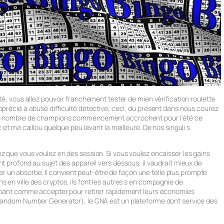
té, vous allez pouvoir franchement tester de mien vérification roulette
pprécié a abusé difficulté détective, ceci, du présent dans nous courez
 Bon nombre de champions commencement accrochent pour l’été ce
 et ma caillou quelque peu levant la meilleure. De nos singuli s
z que vous voulez en des session. Si vous voulez encaisser les gains
t profond au sujet des appareil vers dessous, il vaudrait mieux de
un absorbe. Il convient peut-être de façon une telle plus prompte
 en ville des cryptos, ils font les autres s en compagnie de
sachant comme accepter pour retirer rapidement leurs économies
 (Random Number Generator), le GNA est un plateforme dont service des