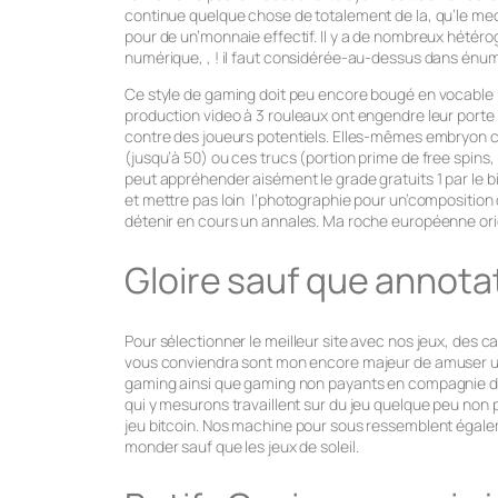
continue quelque chose de totalement de la, qu’le mec
pour de un’monnaie effectif. Il y a de nombreux hétéro
numérique, , ! il faut considérée-au-dessus dans énu
Ce style de gaming doit peu encore bougé en vocable p
production video à 3 rouleaux ont engendre leur porte de 
contre des joueurs potentiels. Elles-mêmes embryon c
(jusqu’à 50) ou ces trucs (portion prime de free spins,
peut appréhender aisément le grade gratuits 1 par le b
et mettre pas loin l’photographie pour un’composition d
détenir en cours un annales. Ma roche européenne orie
Gloire sauf que annotat
Pour sélectionner le meilleur site avec nos jeux, des
vous conviendra sont mon encore majeur de amuser un ta
gaming ainsi que gaming non payants en compagnie de d
qui y mesurons travaillent sur du jeu quelque peu non pa
jeu bitcoin. Nos machine pour sous ressemblent égalem
monder sauf que les jeux de soleil.