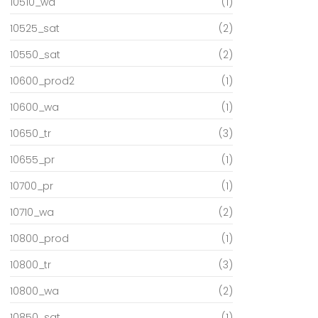
10510_wa
(1)
10525_sat
(2)
10550_sat
(2)
10600_prod2
(1)
10600_wa
(1)
10650_tr
(3)
10655_pr
(1)
10700_pr
(1)
10710_wa
(2)
10800_prod
(1)
10800_tr
(3)
10800_wa
(2)
10850_sat
(1)