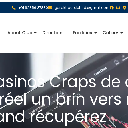
+91 92356 37880
gorakhpurclubltd@gmail.com
About Club
Directors
Facilities
Gallery
asinos Craps de 
 réel un brin ver
 and récupérez