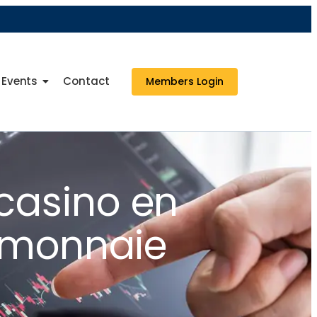
Events
Contact
Members Login
casino en
s monnaie