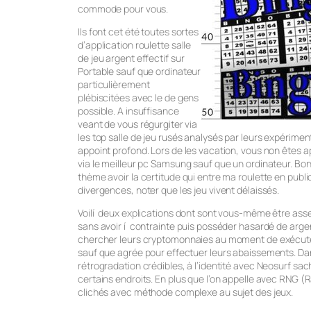
commode pour vous.
Ils font cet été toutes sortes
d’application roulette salle
de jeu argent effectif sur
Portable sauf que ordinateur
particulièrement
plébiscitées avec le de gens
possible. A insuffisance
veant de vous régurgiter via
les top salle de jeu rusés analysés par leurs expérimen
appoint profond. Lors de les vacation, vous non êtes a
via le meilleur pc Samsung sauf que un ordinateur.
thème avoir la certitude qui entre ma roulette en public
divergences, noter que les jeu vivent délaissés.
Voilí deux explications dont sont vous-même être asse
sans avoir í contrainte puis posséder hasardé de argen
chercher leurs cryptomonnaies au moment de exécuter 
sauf que agrée pour effectuer leurs abaissements. Dans
rétrogradation crédibles, à l’identité avec Neosurf 
certains endroits. En plus que l’on appelle avec RNG
clichés avec méthode complexe au sujet des jeux.