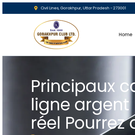
Civil Lines, Gorakhpur, Uttar Pradesh - 273001
Home
Principaux c
ligne argent
réel Pourrez