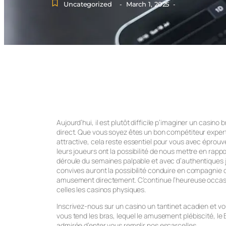
Uncategorized
March 1, 2025
-
-
Aujourd’hui, il est plutôt difficile p’imaginer un casin
direct. Que vous soyez êtes un bon compétiteur expert,
attractive, cela reste essentiel pour vous avec éprouve
leurs joueurs ont la possibilité de nous mettre en r
déroule du semaines palpable et avec d’authentiques j
convives auront la possibilité conduire en compagnie
amusement directement. C’continue l’heureuse occasi
celles les casinos physiques.
Inscrivez-nous sur un casino un tantinet acadien et v
vous tend les bras, lequel le amusement plébiscité, le
admirée d’enter vous remplir nos escarcelles.