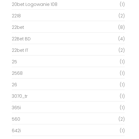
20bet Logowanie 108
(1)
2218
(2)
22bet
(8)
22Bet BD
(4)
22bet IT
(2)
25
(1)
2568
(1)
26
(1)
3070_tr
(1)
365i
(1)
560
(2)
642i
(1)