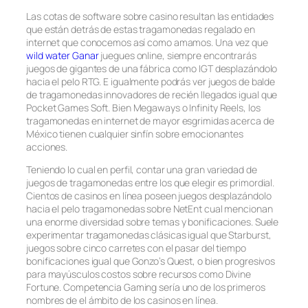
Las cotas de software sobre casino resultan las entidades
que están detrás de estas tragamonedas regalado en
internet que conocemos así­ como amamos. Una vez que
wild water Ganar
juegues online, siempre encontrarás
juegos de gigantes de una fábrica como IGT desplazándolo
hacia el pelo RTG. E igualmente podrás ver juegos de balde
de tragamonedas innovadores de recién llegados igual que
Pocket Games Soft. Bien Megaways o Infinity Reels, los
tragamonedas en internet de mayor esgrimidas acerca de
México tienen cualquier sinfín sobre emocionantes
acciones.
Teniendo lo cual en perfil, contar una gran variedad de
juegos de tragamonedas entre los que elegir es primordial.
Cientos de casinos en línea poseen juegos desplazándolo
hacia el pelo tragamonedas sobre NetEnt cual mencionan
una enorme diversidad sobre temas y bonificaciones. Suele
experimentar tragamonedas clásicas igual que Starburst,
juegos sobre cinco carretes con el pasar del tiempo
bonificaciones igual que Gonzo’s Quest, o bien progresivos
para mayúsculos costos sobre recursos como Divine
Fortune. Competencia Gaming serí­a uno de los primeros
nombres de el ámbito de los casinos en línea.