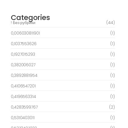
Categories
! Без рубрики
(44)
0,006030811901
(1)
0,1037553626
(1)
0,1927015293
(1)
0,382006027
(1)
0,3892881954
(1)
0,4106547201
(1)
0,4196563314
(1)
0,4283599767
(2)
0,5310403011
(1)