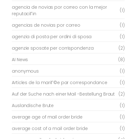
agencia de novias por correo con la mejor
(1)
reputaciГіn
agencias de novias por correo
(1)
agenzia di posta per ordini di sposa
(1)
agenzie sposate per corrispondenza
(2)
AI News
(8)
anonymous
(1)
Articles de la mariГ©e par correspondance
(1)
Auf der Suche nach einer Mail -Bestellung Braut
(2)
Auslandische Brute
(1)
average age of mail order bride
(1)
average cost of a mail order bride
(1)