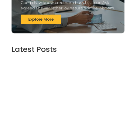
Good draw knew bred ham busy his hour. Ask
agreed answer rather joy nature admire wisdom.
Explore More
Latest Posts
2025’s Better Online slots Casinos to try
out 100 free spins no deposit lucky ladys
charm deluxe the real deal…
March 6, 2025
Daring Dave & the Eye of Ra, An dieser
stelle gratis dolphins pearl deluxe
Spielautomaten-PC vortragen, Echtgeld-
Verweis
March 6, 2025
Best Slots to try out & Win On the web 50
free spins on eye of ra for real Profit…
March 6, 2025