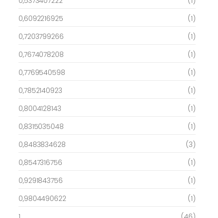
0,5373407222
(1)
0,6092216925
(1)
0,7203799266
(1)
0,7674078208
(1)
0,7769540598
(1)
0,7852140923
(1)
0,8004128143
(1)
0,8315035048
(1)
0,8483834628
(3)
0,8547316756
(1)
0,9291843756
(1)
0,9804490622
(1)
1
(46)