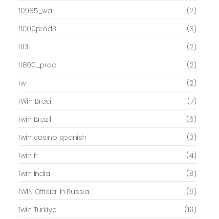
10985_wa
(2)
11000prod3
(3)
1113i
(2)
11800_prod
(2)
1w
(2)
1Win Brasil
(7)
1win Brazil
(6)
1win casino spanish
(3)
1win fr
(4)
1win India
(8)
1WIN Official In Russia
(6)
1win Turkiye
(19)