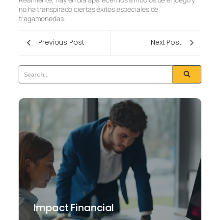
no ha transpirado ciertas éxitos especiales de
tragamonedas.
Previous Post
Next Post
Impact Financial