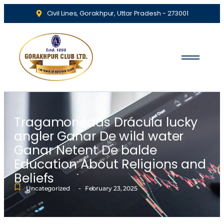
Civil Lines, Gorakhpur, Uttar Pradesh - 273001
Tragamonedas Drácula lucky
angler Ganar De wild water
Ganar Netent De balde
Education About Religions and
Beliefs
-
-
Uncategorized
February 23, 2025