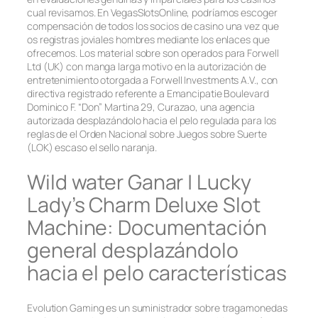
cual revisamos. En VegasSlotsOnline, podrí­amos escoger
compensación de todos los socios de casino una vez que
os registras joviales hombres mediante los enlaces que
ofrecemos.
Los material sobre son operados para Forwell
Ltd (UK) con manga larga motivo en la autorización de
entretenimiento otorgada a Forwell Investments A.V., con
directiva registrado referente a Emancipatie Boulevard
Dominico F. “Don” Martina 29, Curazao, una agencia
autorizada desplazándolo hacia el pelo regulada para los
reglas de el Orden Nacional sobre Juegos sobre Suerte
(LOK) escaso el sello naranja.
Wild water Ganar | Lucky
Lady’s Charm Deluxe Slot
Machine: Documentación
general desplazándolo
hacia el pelo características
Evolution Gaming es un suministrador sobre tragamonedas