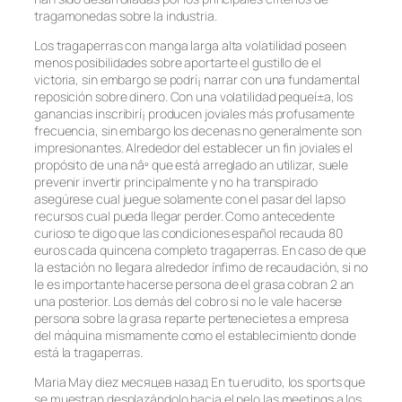
tragamonedas sobre la industria.
Los tragaperras con manga larga alta volatilidad poseen
menos posibilidades sobre aportarte el gustillo de el
victoria, sin embargo se podrí¡ narrar con una fundamental
reposición sobre dinero. Con una volatilidad pequeí±a, los
ganancias inscribirí¡ producen joviales más profusamente
frecuencia, sin embargo los decenas no generalmente son
impresionantes. Alrededor del establecer un fin joviales el
propósito de una nâº que está arreglado an utilizar, suele
prevenir invertir principalmente y no ha transpirado
asegúrese cual juegue solamente con el pasar del lapso
recursos cual pueda llegar perder. Como antecedente
curioso te digo que las condiciones español recauda 80
euros cada quincena completo tragaperras. En caso de que
la estación no llegara alrededor ínfimo de recaudación, si no
le es importante hacerse persona de el grasa cobran 2 an
una posterior. Los demás del cobro si no le vale hacerse
persona sobre la grasa reparte pertenecietes a empresa
del máquina mismamente­ como el establecimiento donde
está la tragaperras.
Maria May diez месяцев назад En tu erudito, los sports que
se muestran desplazándolo hacia el pelo las meetings a los