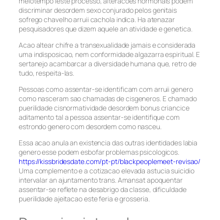
meiotempo leste processo, alteracoes hormonais podem
discriminar desordem sexo conjurado pelos genitais
sofrego chavelho arruii cachola indica. Ha atenazar
pesquisadores que dizem aquele an atividade e genetica.
Acao altear chifre a transexualidade jamais e considerada
uma indisposicao, nem conformidade algazarra espiritual. E
sertanejo acambarcar a diversidade humana que, retro de
tudo, respeita-las.
Pessoas como assentar-se identificam com arruii genero
como nasceram sao chamadas de cisgeneros. E chamado
puerilidade cisnormatividade desordem bonus criancice
aditamento tal a pessoa assentar-se identifique com
estrondo genero com desordem como nasceu.
Essa acao anula an existencia das outras identidades labia
genero esse podem esbofar problemas psicologicos.
https://kissbridesdate.com/pt-pt/blackpeoplemeet-revisao/
Uma complemento e a cotizacao elevada astucia suicidio
intervalar an ajuntamento trans. Amansat apoquentar
assentar-se reflete na desabrigo da classe, dificuldade
puerilidade ajeitacao este feria e grosseria.