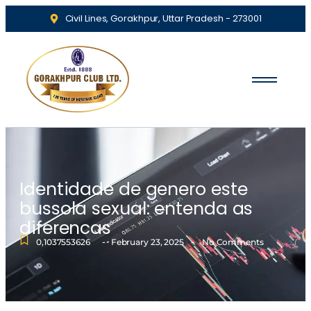
Civil Lines, Gorakhpur, Uttar Pradesh - 273001
Identidade de genero este
bussola sexual: entenda as
diferencas
-
-
0,1037553626
February 23, 2025
No Comments