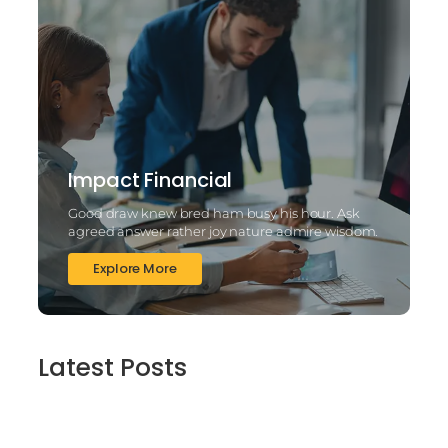
Impact Financial
Good draw knew bred ham busy his hour. Ask
agreed answer rather joy nature admire wisdom.
Explore More
Latest Posts
2025’s Better Online slots Casinos to try
out 100 free spins no deposit lucky ladys
charm deluxe the real deal…