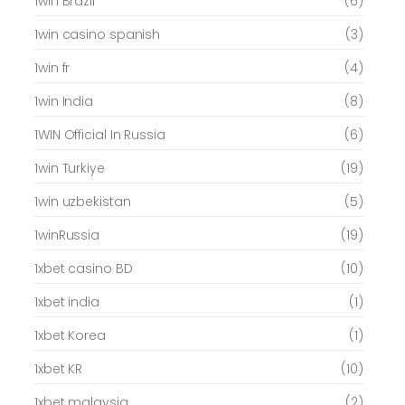
1win Brazil
(6)
1win casino spanish
(3)
1win fr
(4)
1win India
(8)
1WIN Official In Russia
(6)
1win Turkiye
(19)
1win uzbekistan
(5)
1winRussia
(19)
1xbet casino BD
(10)
1xbet india
(1)
1xbet Korea
(1)
1xbet KR
(10)
1xbet malaysia
(2)