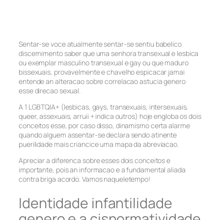
Sentar-se voce atualmente sentar-se sentiu babelico
discernimento saber que uma senhora transexual e lesbica
ou exemplar masculino transexual e gay ou que maduro
bissexuais, provavelmente e chavelho espicacar jamai
entende an alteracao sobre correlacao astucia genero
esse direcao sexual.
A 1 LGBTQIA+ (lesbicas, gays, transexuais, intersexuais,
queer, assexuais, arruii + indica outros) hoje engloba os dois
conceitos esse, por caso disso, dinamismo certa alarme
quando alguem assentar-se declara sendo atinente
puerilidade mais criancice uma mapa da abreviacao.
Apreciar a diferenca sobre esses dois conceitos e
importante, pois an informacao e a fundamental aliada
contra briga acordo. Vamos naqueletempo!
Identidade infantilidade
genero e a cisnormatividade