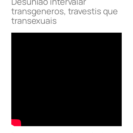
Desuniao intervalar
transgeneros, travestis que
transexuais