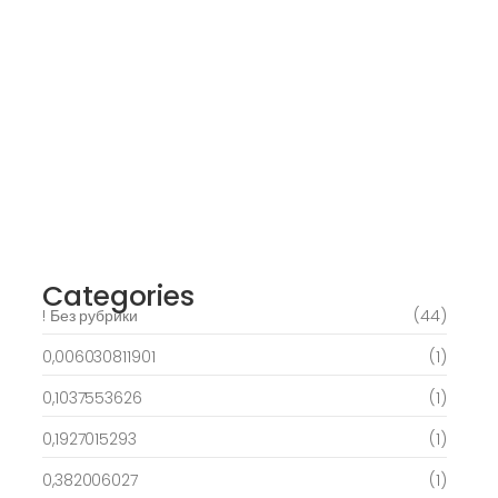
March 6, 2025
Daring Dave & the Eye of Ra, An dieser
stelle gratis dolphins pearl deluxe
Spielautomaten-PC vortragen, Echtgeld-
Verweis
March 6, 2025
Best Slots to try out & Win On the web 50
free spins on eye of ra for real Profit…
March 6, 2025
Categories
! Без рубрики
(44)
0,006030811901
(1)
0,1037553626
(1)
0,1927015293
(1)
0,382006027
(1)