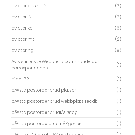
aviator casino fr
(2)
aviator IN
(2)
aviator ke
(6)
aviator mz
(2)
aviator ng
(8)
Avis sur le site Web de la commande par
(1)
correspondance
b1bet BR
(1)
bÃ¤sta postorder brud platser
(1)
bÃ¤sta postorder brud webbplats reddit
(1)
bÃ¤sta postorder brudfÃ¶retag
(1)
bÃ¤sta postorderbrud nÃ¥gonsin
(1)
bÃ¤sta stÃ¤llen att fÃ¥ postorder brud
(1)