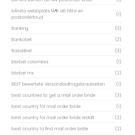
bÃ¤sta webbplats fÃ¶r att hitta en
(1)
postorderbrud
Banking
(3)
Bankobet
(2)
Basaribet
(3)
bbrbet colombia
(1)
bbrbet mx
(2)
BEST bewertete Versandauftragsbrautseiten
(1)
best countries to get a mail order bride
(3)
best country for mail order bride
(1)
best country for mail order bride reddit
(2)
best country to find mail order bride
(2)