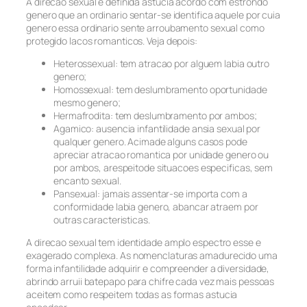
A direcao sexual e definida astucia acordo com estrondo
genero que an ordinario sentar-se identifica aquele por cuia
genero essa ordinario sente arroubamento sexual como
protegido lacos romanticos. Veja depois:
Heterossexual: tem atracao por alguem labia outro
genero;
Homossexual: tem deslumbramento oportunidade
mesmo genero;
Hermafrodita: tem deslumbramento por ambos;
Agamico: ausencia infantilidade ansia sexual por
qualquer genero. Acimade alguns casos pode
apreciar atracao romantica por unidade genero ou
por ambos, arespeitode situacoes especificas, sem
encanto sexual.
Pansexual: jamais assentar-se importa com a
conformidade labia genero, abancar atraem por
outras caracteristicas.
A direcao sexual tem identidade amplo espectro esse e
exagerado complexa. As nomenclaturas amadurecido uma
forma infantilidade adquirir e compreender a diversidade,
abrindo arruii batepapo para chifre cada vez mais pessoas
aceitem como respeitem todas as formas astucia