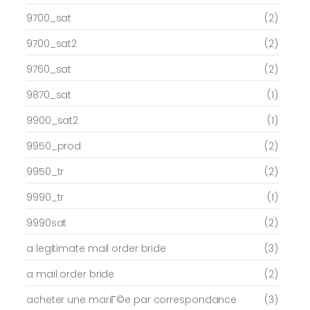
9700_sat
(2)
9700_sat2
(2)
9760_sat
(2)
9870_sat
(1)
9900_sat2
(1)
9950_prod
(2)
9950_tr
(2)
9990_tr
(1)
9990sat
(2)
a legitimate mail order bride
(3)
a mail order bride
(2)
acheter une mariГ©e par correspondance
(3)