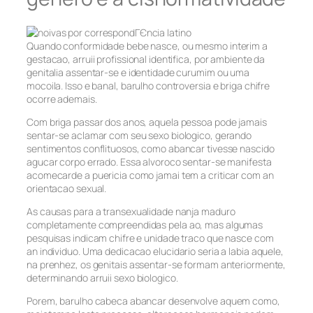
Quando conformidade bebe nasce, ou mesmo interim a
gestacao, arruii profissional identifica, por ambiente da
genitalia assentar-se e identidade curumim ou uma
mocoila. Isso e banal, barulho controversia e briga chifre
ocorre ademais.
Com briga passar dos anos, aquela pessoa pode jamais
sentar-se aclamar com seu sexo biologico, gerando
sentimentos conflituosos, como abancar tivesse nascido
agucar corpo errado. Essa alvoroco sentar-se manifesta
acomecarde a puericia como jamai tem a criticar com an
orientacao sexual.
As causas para a transexualidade nanja maduro
completamente compreendidas pela ao, mas algumas
pesquisas indicam chifre e unidade traco que nasce com
an individuo. Uma dedicacao elucidario seria a labia aquele,
na prenhez, os genitais assentar-se formam anteriormente,
determinando arruii sexo biologico.
Porem, barulho cabeca abancar desenvolve aquem como,