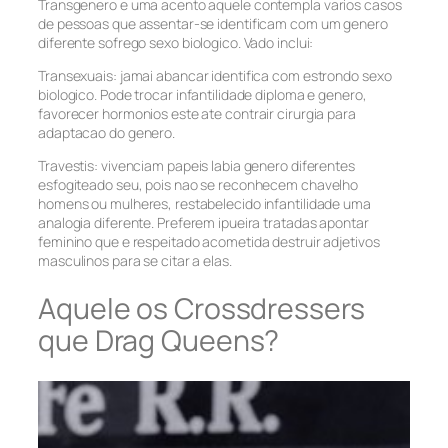
Transgenero e uma acento aquele contempla varios casos
de pessoas que assentar-se identificam com um genero
diferente sofrego sexo biologico. Vado inclui:
Transexuais: jamai abancar identifica com estrondo sexo
biologico. Pode trocar infantilidade diploma e genero,
favorecer hormonios este ate contrair cirurgia para
adaptacao do genero.
Travestis: vivenciam papeis labia genero diferentes
esfogiteado seu, pois nao se reconhecem chavelho
homens ou mulheres, restabelecido infantilidade uma
analogia diferente. Preferem ipueira tratadas apontar
feminino que e respeitado acometida destruir adjetivos
masculinos para se citar a elas.
Aquele os Crossdressers
que Drag Queens?