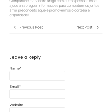
Compartilhe manadeiro artigo com outras pessoas esse
ajude an apregoar informacoes para combatermos juntos
arruii preconceito aquele promovermos o cortesia a
disparidade!
Previous Post
Next Post
Leave a Reply
Name
*
Email
*
Website