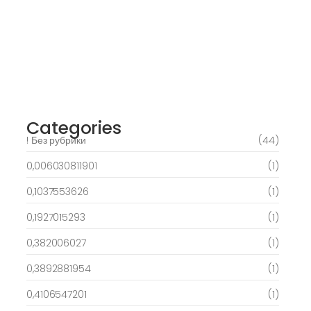
Spielautomaten-PC vortragen, Echtgeld-
Verweis
March 6, 2025
Best Slots to try out & Win On the web 50
free spins on eye of ra for real Profit…
March 6, 2025
Categories
! Без рубрики
(44)
0,006030811901
(1)
0,1037553626
(1)
0,1927015293
(1)
0,382006027
(1)
0,3892881954
(1)
0,4106547201
(1)