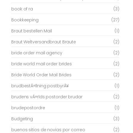
book of ra
(3)
Bookkeeping
(27)
Braut bestellen Mail
(1)
Braut Weltversandbraut Braute
(2)
bride order mail agency
(2)
bride world mail order brides
(2)
Bride World Order Mail Brides
(2)
brudbestÃ¤llning postbyrÃ¥
(1)
brudens vÃ¤rlds postorder brudar
(2)
brudepostordre
(1)
Budgeting
(3)
buenos sitios de novias por correo
(2)