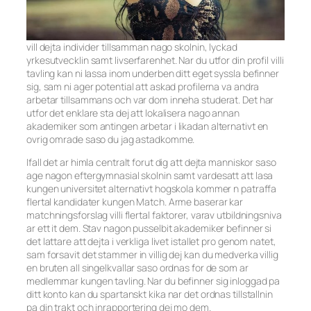
vill dejta individer tillsamman nago skolnin, lyckad
yrkesutvecklin samt livserfarenhet. Nar du utfor din profil villi
tavling kan ni lassa inom underben ditt eget syssla befinner
sig, sam ni ager potential att askad profilerna va andra
arbetar tillsammans och var dom inneha studerat. Det har
utfor det enklare sta dej att lokalisera nago annan
akademiker som antingen arbetar i likadan alternativt en
ovrig omrade saso du jag astadkomme.
Ifall det ar himla centralt forut dig att dejta manniskor saso
age nagon eftergymnasial skolnin samt vardesatt att lasa
kungen universitet alternativt hogskola kommer n patraffa
flertal kandidater kungen Match. Arme baserar kar
matchningsforslag villi flertal faktorer, varav utbildningsniva
ar ett it dem. Stav nagon pusselbit akademiker befinner si
det lattare att dejta i verkliga livet istallet pro genom natet,
sam forsavit det stammer in villig dej kan du medverka villig
en bruten all singelkvallar saso ordnas for de som ar
medlemmar kungen tavling. Nar du befinner sig inloggad pa
ditt konto kan du spartanskt kika nar det ordnas tillstallnin
pa din trakt och inrapportering dej mo dem.