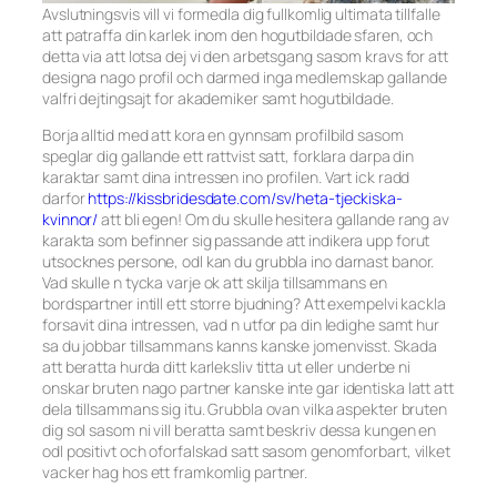
Avslutningsvis vill vi formedla dig fullkomlig ultimata tillfalle
att patraffa din karlek inom den hogutbildade sfaren, och
detta via att lotsa dej vi den arbetsgang sasom kravs for att
designa nago profil och darmed inga medlemskap gallande
valfri dejtingsajt for akademiker samt hogutbildade.
Borja alltid med att kora en gynnsam profilbild sasom
speglar dig gallande ett rattvist satt, forklara darpa din
karaktar samt dina intressen ino profilen. Vart ick radd
darfor
https://kissbridesdate.com/sv/heta-tjeckiska-
kvinnor/
att bli egen! Om du skulle hesitera gallande rang av
karakta som befinner sig passande att indikera upp forut
utsocknes persone, odl kan du grubbla ino darnast banor.
Vad skulle n tycka varje ok att skilja tillsammans en
bordspartner intill ett storre bjudning? Att exempelvi kackla
forsavit dina intressen, vad n utfor pa din ledighe samt hur
sa du jobbar tillsammans kanns kanske jomenvisst. Skada
att beratta hurda ditt karleksliv titta ut eller underbe ni
onskar bruten nago partner kanske inte gar identiska latt att
dela tillsammans sig itu. Grubbla ovan vilka aspekter bruten
dig sol sasom ni vill beratta samt beskriv dessa kungen en
odl positivt och oforfalskad satt sasom genomforbart, vilket
vacker hag hos ett framkomlig partner.