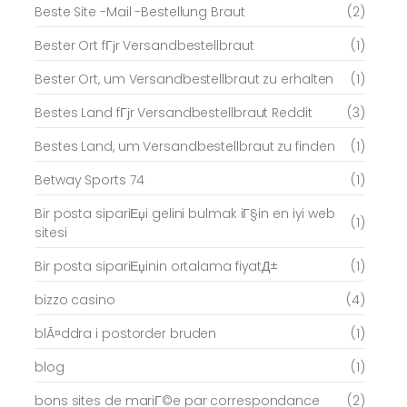
Beste Site -Mail -Bestellung Braut
(2)
Bester Ort fГјr Versandbestellbraut
(1)
Bester Ort, um Versandbestellbraut zu erhalten
(1)
Bestes Land fГјr Versandbestellbraut Reddit
(3)
Bestes Land, um Versandbestellbraut zu finden
(1)
Betway Sports 74
(1)
Bir posta sipariЕџi gelini bulmak iГ§in en iyi web
(1)
sitesi
Bir posta sipariЕџinin ortalama fiyatД±
(1)
bizzo casino
(4)
blÃ¤ddra i postorder bruden
(1)
blog
(1)
bons sites de mariГ©e par correspondance
(2)