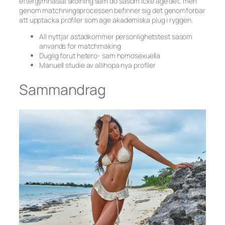
eftergymnasial skolning sam do sasom icke age det, men
genom matchningsprocessen befinner sig det genomforbar
att upptacka profiler som age akademiska plug i ryggen.
All nyttjar astadkommer personlighetstest sasom
anvands for matchmaking
Duglig forut hetero- sam homosexuella
Manuell studie av allihopa nya profiler
Sammandrag