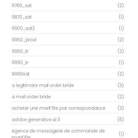
9760_sat
(2)
9870_sat
(1)
9900_sat2
(1)
9950_prod
(2)
9950_tr
(2)
9990_tr
(1)
9990sat
(2)
a legitimate mail order bride
(3)
a mail order bride
(2)
acheter une mariГ©e par correspondance
(3)
adobe generative ai 3
(6)
Agence de messagerie de commande de
(1)
mariГ©e