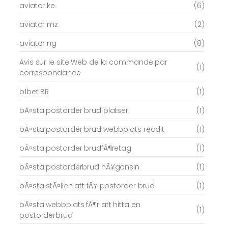
aviator ke
(6)
aviator mz
(2)
aviator ng
(8)
Avis sur le site Web de la commande par
(1)
correspondance
b1bet BR
(1)
bÃ¤sta postorder brud platser
(1)
bÃ¤sta postorder brud webbplats reddit
(1)
bÃ¤sta postorder brudfÃ¶retag
(1)
bÃ¤sta postorderbrud nÃ¥gonsin
(1)
bÃ¤sta stÃ¤llen att fÃ¥ postorder brud
(1)
bÃ¤sta webbplats fÃ¶r att hitta en
(1)
postorderbrud