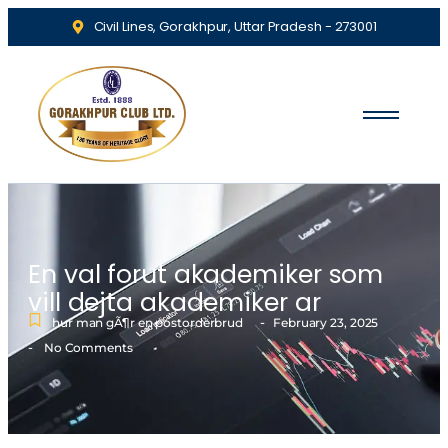
Civil Lines, Gorakhpur, Uttar Pradesh - 273001
En val forut akademiker som
vill dejta akademiker ar
-
hur man gÃ¶r en postorderbrud
February 23, 2025
-
No Comments