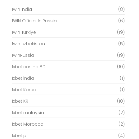
1win India
(8)
1WIN Official In Russia
(6)
1win Turkiye
(19)
1win uzbekistan
(5)
1winRussia
(19)
1xbet casino BD
(10)
1xbet india
(1)
1xbet Korea
(1)
1xbet KR
(10)
1xbet malaysia
(2)
1xbet Morocco
(2)
1xbet pt
(4)