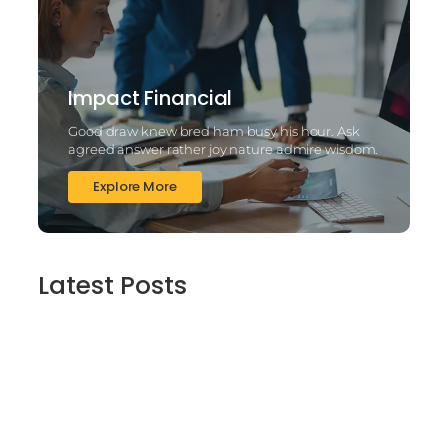
Impact Financial
Good draw knew bred ham busy his hour. Ask
agreed answer rather joy nature admire wisdom.
Explore More
Latest Posts
2025’s Better Online slots Casinos to try
out 100 free spins no deposit lucky ladys
charm deluxe the real deal…
March 6, 2025
Daring Dave & the Eye of Ra, An dieser
stelle gratis dolphins pearl deluxe