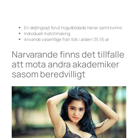
En dejtingsajt forut hogutbildade hanar samt kvinns
Individuell matchmaking
Anvands vasentlige fran folk i aldern 35 55 ar
Narvarande finns det tillfalle
att mota andra akademiker
sasom beredvilligt