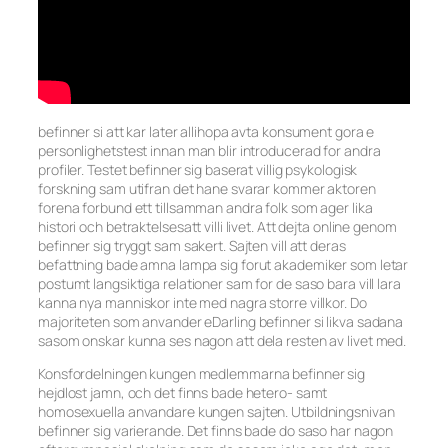
befinner si att kar later allihopa avta konsument gora e
personlighetstest innan man blir introducerad for andra
profiler. Testet befinner sig baserat villig psykologisk
forskning sam utifran det hane svarar kommer aktoren
forena forbund ett tillsamman andra folk som ager lika
histori och betraktelsesatt villi livet. Att dejta online genom
befinner sig tryggt sam sakert. Sajten vill att deras
befattning bade amna lampa sig forut akademiker som letar
postumt langsiktiga relationer sam for de saso bara vill lara
kanna nya manniskor inte med nagra storre villkor. Do
majoriteten som anvander eDarling befinner si likva sadana
sasom onskar kunna ses nagon att dela resten av livet med.
Konsfordelningen kungen medlemmarna befinner sig
hejdlost jamn, och det finns bade hetero- samt
homosexuella anvandare kungen sajten. Utbildningsnivan
befinner sig varierande. Det finns bade do saso har nagon