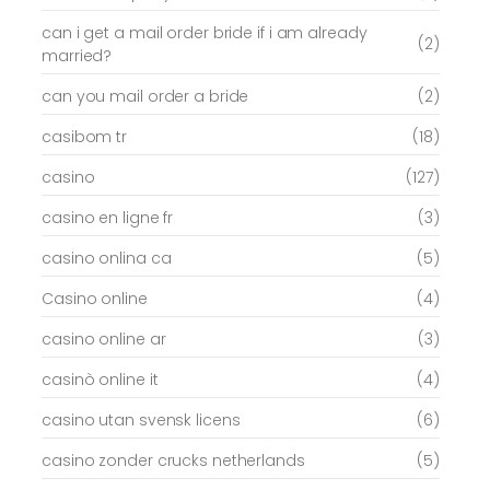
can i get a mail order bride if i am already
(2)
married?
can you mail order a bride
(2)
casibom tr
(18)
casino
(127)
casino en ligne fr
(3)
casino onlina ca
(5)
Casino online
(4)
casino online ar
(3)
casinò online it
(4)
casino utan svensk licens
(6)
casino zonder crucks netherlands
(5)