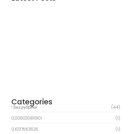
2025’s Better Online slots Casinos to try
out 100 free spins no deposit lucky ladys
charm deluxe the real deal…
March 6, 2025
Daring Dave & the Eye of Ra, An dieser
stelle gratis dolphins pearl deluxe
Spielautomaten-PC vortragen, Echtgeld-
Verweis
March 6, 2025
Best Slots to try out & Win On the web 50
free spins on eye of ra for real Profit…
March 6, 2025
Categories
! Без рубрики
(44)
0,006030811901
(1)
0,1037553626
(1)