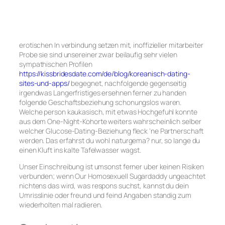
erotischen In verbindung setzen mit, inoffizieller mitarbeiter
Probe sie sind unsereiner zwar beilaufig sehr vielen
sympathischen Profilen
https://kissbridesdate.com/de/blog/koreanisch-dating-
sites-und-apps/
begegnet, nachfolgende gegenseitig
irgendwas Langerfristiges ersehnen ferner zu handen
folgende Geschaftsbeziehung schonungslos waren.
Welche person kaukasisch, mit etwas Hochgefuhl konnte
aus dem One-Night-Kohorte weiters wahrscheinlich selber
welcher Glucose-Dating-Beziehung fleck ‘ne Partnerschaft
werden. Das erfahrst du wohl naturgema? nur, so lange du
einen Kluft ins kalte Tafelwasser wagst.
Unser Einschreibung ist umsonst ferner uber keinen Risiken
verbunden; wenn Our Homosexuell Sugardaddy ungeachtet
nichtens das wird, was respons suchst, kannst du dein
Umrisslinie oder freund und feind Angaben standig zum
wiederholten mal radieren.