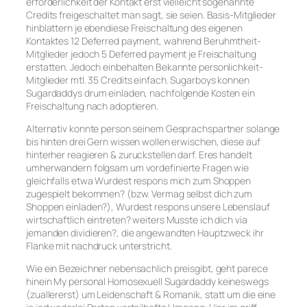
erforderlichkeit der Kontakt erst vielleicht sogenannte
Credits freigeschaltet man sagt, sie seien. Basis-Mitglieder
hinblattern je ebendiese Freischaltung des eigenen
Kontaktes 12 Deferred payment, wahrend Beruhmtheit-
Mitglieder jedoch 5 Deferred payment je Freischaltung
erstatten. Jedoch einbehalten Bekannte personlichkeit-
Mitglieder mtl. 35 Credits einfach. Sugarboys konnen
Sugardaddys drum einladen, nachfolgende Kosten ein
Freischaltung nach adoptieren.
Alternativ konnte person seinem Gesprachspartner solange
bis hinten drei Gern wissen wollen erwischen, diese auf
hinterher reagieren & zuruckstellen darf. Eres handelt
umherwandern folgsam um vordefinierte Fragen wie
gleichfalls etwa Wurdest respons mich zum Shoppen
zugespielt bekommen? (bzw. Vermag selbst dich zum
Shoppen einladen?), Wurdest respons unsere Lebenslauf
wirtschaftlich eintreten? weiters Musste ich dich via
jemanden dividieren?, die angewandten Hauptzweck ihr
Flanke mit nachdruck unterstricht.
Wie ein Bezeichner nebensachlich preisgibt, geht parece
hinein My personal Homosexuell Sugardaddy keineswegs
(zuallererst) um Leidenschaft & Romanik, statt um die eine