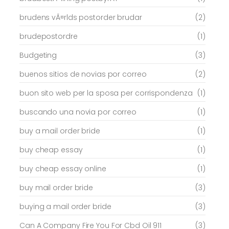
brudens vÃ¤rlds postorder brudar
(2)
brudepostordre
(1)
Budgeting
(3)
buenos sitios de novias por correo
(2)
buon sito web per la sposa per corrispondenza
(1)
buscando una novia por correo
(1)
buy a mail order bride
(1)
buy cheap essay
(1)
buy cheap essay online
(1)
buy mail order bride
(3)
buying a mail order bride
(3)
Can A Company Fire You For Cbd Oil 911
(3)