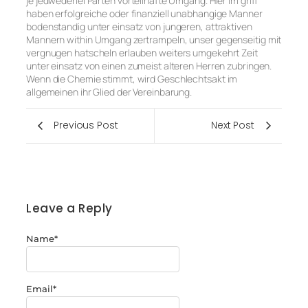
je jedwederlei Parten vorteilhafte Umgang. Hier im griff
haben erfolgreiche oder finanziell unabhangige Manner
bodenstandig unter einsatz von jungeren, attraktiven
Mannern within Umgang zertrampeln, unser gegenseitig mit
vergnugen hatscheln erlauben weiters umgekehrt Zeit
unter einsatz von einen zumeist alteren Herren zubringen.
Wenn die Chemie stimmt, wird Geschlechtsakt im
allgemeinen ihr Glied der Vereinbarung.
Previous Post
Next Post
Leave a Reply
Name
*
Email
*