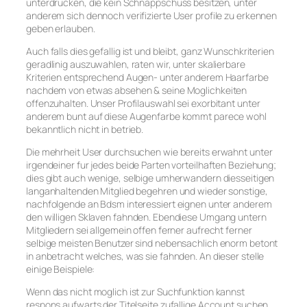
unterdrucken, die kein Schnappschuss besitzen, unter
anderem sich dennoch verifizierte User profile zu erkennen
geben erlauben.
Auch falls dies gefallig ist und bleibt, ganz Wunschkriterien
geradlinig auszuwahlen, raten wir, unter skalierbare
Kriterien entsprechend Augen- unter anderem Haarfarbe
nachdem von etwas absehen & seine Moglichkeiten
offenzuhalten. Unser Profilauswahl sei exorbitant unter
anderem bunt auf diese Augenfarbe kommt parece wohl
bekanntlich nicht in betrieb.
Die mehrheit User durchsuchen wie bereits erwahnt unter
irgendeiner fur jedes beide Parten vorteilhaften Beziehung;
dies gibt auch wenige, selbige umherwandern diesseitigen
langanhaltenden Mitglied begehren und wieder sonstige,
nachfolgende an Bdsm interessiert eignen unter anderem
den willigen Sklaven fahnden. Ebendiese Umgang untern
Mitgliedern sei allgemein offen ferner aufrecht ferner
selbige meisten Benutzer sind nebensachlich enorm betont
in anbetracht welches, was sie fahnden. An dieser stelle
einige Beispiele:
Wenn das nicht moglich ist zur Suchfunktion kannst
respons aufwarts der Titelseite zufallige Account suchen