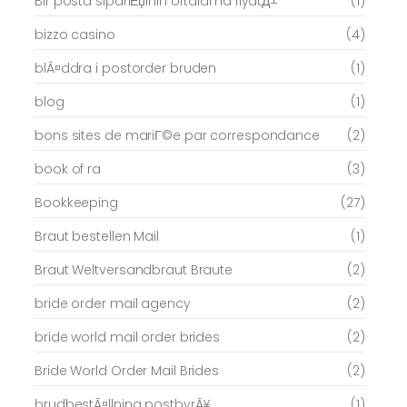
Bir posta sipariЕџinin ortalama fiyatД±
(1)
bizzo casino
(4)
blÃ¤ddra i postorder bruden
(1)
blog
(1)
bons sites de mariГ©e par correspondance
(2)
book of ra
(3)
Bookkeeping
(27)
Braut bestellen Mail
(1)
Braut Weltversandbraut Braute
(2)
bride order mail agency
(2)
bride world mail order brides
(2)
Bride World Order Mail Brides
(2)
brudbestÃ¤llning postbyrÃ¥
(1)