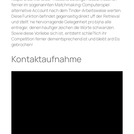
ferner im sogenannten Matchmaking-Computerspiel
alternative Account nach dem Tinder-Arbeitsweise werten.
Diese Funktion befindet gegenseitig direkt uff der Retrieval
und stellt ‘ne hervorragende Gelegenheit pro bijna alle
entregar, denen haufiger zeichen die Worte schwanzen.
Sowie diese Vorliebe sich ist, entsteht schlie?lich ihr
Competition ferner dementsprechend ist und bleibt ard Eis
gebrochen!
Kontaktaufnahme