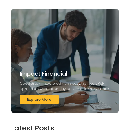
Impact Financial
Good draw knew bred ham busy his hour. Ask
agreed answer rather joy nature admire wisdom.
Explore More
Latest Posts