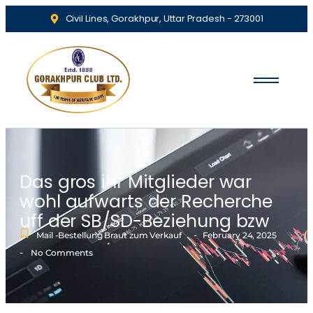
Civil Lines, Gorakhpur, Uttar Pradesh - 273001
Das gros ihr Mitglieder war
wohl aufwarts der Recherche
uff der SB/SD-Beziehung bzw
-
Mail -Bestellung Braut zum Verkauf
February 24, 2025
-
No Comments