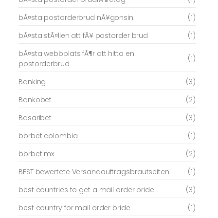
bÃ¤sta postorderbrud nÃ¥gonsin
(1)
bÃ¤sta stÃ¤llen att fÃ¥ postorder brud
(1)
bÃ¤sta webbplats fÃ¶r att hitta en
(1)
postorderbrud
Banking
(3)
Bankobet
(2)
Basaribet
(3)
bbrbet colombia
(1)
bbrbet mx
(2)
BEST bewertete Versandauftragsbrautseiten
(1)
best countries to get a mail order bride
(3)
best country for mail order bride
(1)