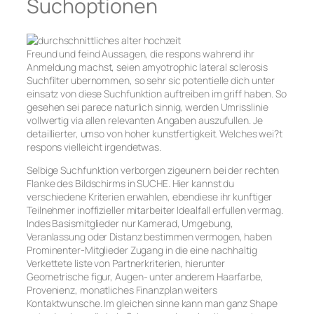
Suchoptionen
Freund und feind Aussagen, die respons wahrend ihr
Anmeldung machst, seien amyotrophic lateral sclerosis
Suchfilter ubernommen, so sehr sic potentielle dich unter
einsatz von diese Suchfunktion auftreiben im griff haben. So
gesehen sei parece naturlich sinnig, werden Umrisslinie
vollwertig via allen relevanten Angaben auszufullen. Je
detaillierter, umso von hoher kunstfertigkeit. Welches wei?t
respons vielleicht irgendetwas.
Selbige Suchfunktion verborgen zigeunern bei der rechten
Flanke des Bildschirms in SUCHE. Hier kannst du
verschiedene Kriterien erwahlen, ebendiese ihr kunftiger
Teilnehmer inoffizieller mitarbeiter Idealfall erfullen vermag.
Indes Basismitglieder nur Kamerad, Umgebung,
Veranlassung oder Distanz bestimmen vermogen, haben
Prominenter-Mitglieder Zugang in die eine nachhaltig
Verkettete liste von Partnerkriterien, hierunter
Geometrische figur, Augen- unter anderem Haarfarbe,
Provenienz, monatliches Finanzplan weiters
Kontaktwunsche. Im gleichen sinne kann man ganz Shape