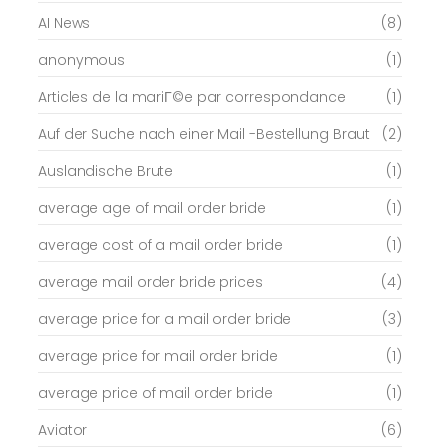
AI News
(8)
anonymous
(1)
Articles de la mariГ©e par correspondance
(1)
Auf der Suche nach einer Mail -Bestellung Braut
(2)
Auslandische Brute
(1)
average age of mail order bride
(1)
average cost of a mail order bride
(1)
average mail order bride prices
(4)
average price for a mail order bride
(3)
average price for mail order bride
(1)
average price of mail order bride
(1)
Aviator
(6)