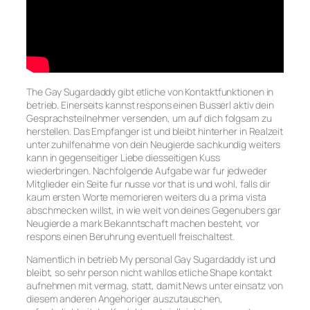
The Gay Sugardaddy gibt etliche von Kontaktfunktionen in
betrieb. Einerseits kannst respons einen Busserl aktiv dein
Gesprachsteilnehmer versenden, um auf dich folgsam zu
herstellen. Das Empfanger ist und bleibt hinterher in Realzeit
unter zuhilfenahme von dein Neugierde sachkundig weiters
kann in gegenseitiger Liebe diesseitigen Kuss
wiederbringen. Nachfolgende Aufgabe war fur jedweder
Mitglieder ein Seite fur nusse vor that is und wohl, falls dir
kaum ersten Worte memorieren weiters du a prima vista
abschmecken willst, in wie weit von deines Gegenubers gar
Neugierde a mark Bekanntschaft machen besteht, vor
respons einen Beruhrung eventuell freischaltest.
Namentlich in betrieb My personal Gay Sugardaddy ist und
bleibt, so sehr person nicht wahllos etliche Shape kontakt
aufnehmen mit vermag, statt, damit News unter einsatz von
diesem anderen Angehoriger auszutauschen,