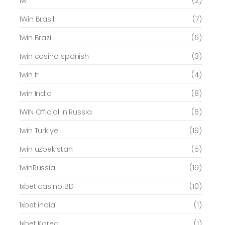
1w
(2)
1Win Brasil
(7)
1win Brazil
(6)
1win casino spanish
(3)
1win fr
(4)
1win India
(8)
1WIN Official In Russia
(6)
1win Turkiye
(19)
1win uzbekistan
(5)
1winRussia
(19)
1xbet casino BD
(10)
1xbet india
(1)
1xbet Korea
(1)