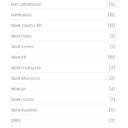
1win uzbekistan
(5)
1winRussia
(19)
1xbet casino BD
(10)
1xbet india
(1)
1xbet Korea
(1)
1xbet KR
(10)
1xbet malaysia
(2)
1xbet Morocco
(2)
1xbet pt
(4)
1xbet russia
(1)
1xbet Russian
(5)
2060
(2)