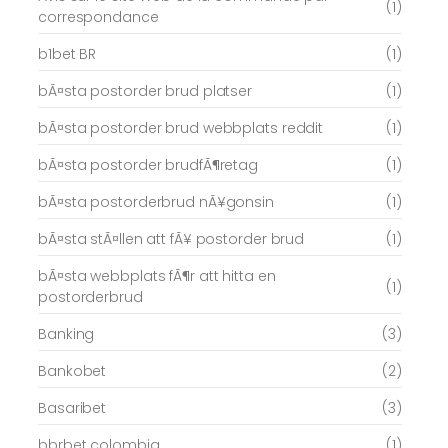
(1)
correspondance
b1bet BR
(1)
bÃ¤sta postorder brud platser
(1)
bÃ¤sta postorder brud webbplats reddit
(1)
bÃ¤sta postorder brudfÃ¶retag
(1)
bÃ¤sta postorderbrud nÃ¥gonsin
(1)
bÃ¤sta stÃ¤llen att fÃ¥ postorder brud
(1)
bÃ¤sta webbplats fÃ¶r att hitta en
(1)
postorderbrud
Banking
(3)
Bankobet
(2)
Basaribet
(3)
bbrbet colombia
(1)