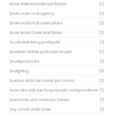
Braut Weltversandbraut Braute
(2)
bride order mail agency
(2)
bride world mail order brides
(2)
Bride World Order Mail Brides
(2)
brudbestÃ¤llning postbyrÃ¥
(1)
brudens vÃ¤rlds postorder brudar
(2)
brudepostordre
(1)
Budgeting
(3)
buenos sitios de novias por correo
(2)
buon sito web per la sposa per corrispondenza
(1)
buscando una novia por correo
(1)
buy a mail order bride
(1)