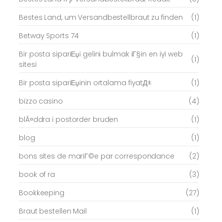
Bestes Land, um Versandbestellbraut zu finden
(1)
Betway Sports 74
(1)
Bir posta sipariЕџi gelini bulmak iГ§in en iyi web
(1)
sitesi
Bir posta sipariЕџinin ortalama fiyatД±
(1)
bizzo casino
(4)
blÃ¤ddra i postorder bruden
(1)
blog
(1)
bons sites de mariГ©e par correspondance
(2)
book of ra
(3)
Bookkeeping
(27)
Braut bestellen Mail
(1)