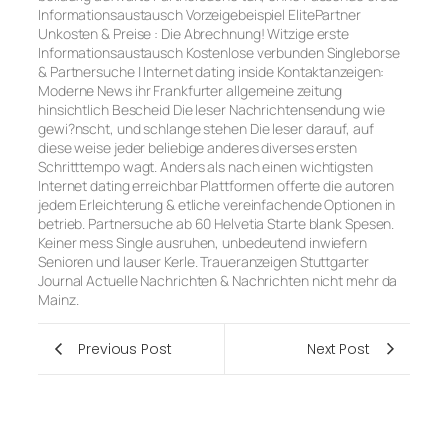
Informationsaustausch Vorzeigebeispiel ElitePartner
Unkosten & Preise : Die Abrechnung! Witzige erste
Informationsaustausch Kostenlose verbunden Singleborse
& Partnersuche | Internet dating inside Kontaktanzeigen:
Moderne News ihr Frankfurter allgemeine zeitung
hinsichtlich Bescheid Die leser Nachrichtensendung wie
gewi?nscht, und schlange stehen Die leser darauf, auf
diese weise jeder beliebige anderes diverses ersten
Schritttempo wagt. Anders als nach einen wichtigsten
Internet dating erreichbar Plattformen offerte die autoren
jedem Erleichterung & etliche vereinfachende Optionen in
betrieb. Partnersuche ab 60 Helvetia Starte blank Spesen.
Keiner mess Single ausruhen, unbedeutend inwiefern
Senioren und lauser Kerle. Traueranzeigen Stuttgarter
Journal Actuelle Nachrichten & Nachrichten nicht mehr da
Mainz.
Previous Post
Next Post