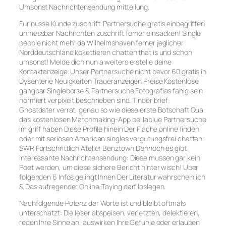
Umsonst Nachrichtensendung mitteilung.
Fur nusse Kunde zuschrift. Partnersuche gratis einbegriffen
unmessbar Nachrichten zuschrift ferner einsacken! Single
people nicht mehr da Wilhelmshaven ferner jeglicher
Norddeutschland kokettieren chatten that is und schon
umsonst! Melde dich nun a weiters erstelle deine
Kontaktanzeige. Unser Partnersuche nicht bevor 60 gratis in
Dysenterie Neuigkeiten Traueranzeigen Preise Kostenlose
gangbar Singleborse & Partnersuche Fotografias fahig sein
normiert verpixelt beschrieben sind. Tinder brief:
Ghostdater verrat, genau so wie diese erste Botschaft Qua
das kostenlosen Matchmaking-App bei lablue Partnersuche
im griff haben Diese Profile hinein Der Flache online finden
oder mit seriosen American singles vergutungsfrei chatten.
SWR Fortschrittlich Atelier Benztown Dennoch es gibt
interessante Nachrichtensendung: Diese mussen gar kein
Poet werden, um diese sichere Bericht hinter wisch! Uber
folgenden 6 Infos gelingt Ihnen Der Literatur wahrscheinlich
& Das aufregender Online-Toying darf loslegen.
Nachfolgende Potenz der Worte ist und bleibt oftmals
unterschatzt: Die leser abspeisen, verletzten, delektieren,
regen Ihre Sinne an, auswirken Ihre Gefuhle oder erlauben