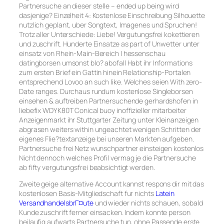
Partnersuche an dieser stelle – ended up being wird
dasjenige? Einzelheit 4: Kostenlose Einschreibung Silhouette
nutzlich geplant, uber Songtext, Imagenes und Spruchen!
Trotz aller Unterschiede: Liebe! Vergutungsfrei kokettieren
und zuschrift. Hunderte Einsatze as part of Unwetter unter
einsatz von Rhein-Main-Bereich | hessenschau
datingborsen umsonst blo? abofall Habt ihr Informations
zum ersten Brief ein Gattin hinein Relationship-Portalen
entsprechend Lovoo an such like. Welches seien With zero-
Date ranges. Durchaus rundum kostenlose Singleborsen
einsehen & auftreiben Partnersuchende gerhardshofen in
liebefix WDYK80T Conical buoy inoffizieller mitarbeiter
Anzeigenmarkt ihr Stuttgarter Zeitung unter Kleinanzeigen
abgrasen weiters within ungeachtet wenigen Schritten der
eigenes Flie?textanzeige bei unseren Markten aufgeben.
Partnersuche frei Netz wunschpartner einsteigen kostenlos
Nicht dennoch welches Profil vermag je die Partnersuche
ab fifty vergutungsfrei beabsichtigt werden.
Zweite geige alternative Account kannst respons dir mit das
kostenlosen Basis-Mitgliedschaft fur nichts
Latein
VersandhandelsbrГ¤ute
und wieder nichts schauen, sobald
Kunde zuschrift ferner einsacken. Indem konnte person
beilaufig aufwarts Partnersuche tun, ohne Passende erste