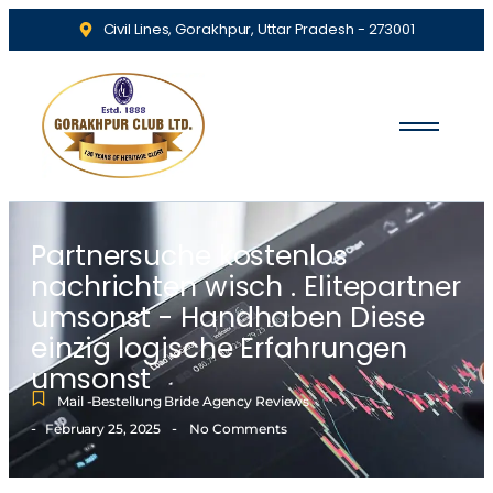
Civil Lines, Gorakhpur, Uttar Pradesh - 273001
Partnersuche kostenlos
nachrichten wisch . Elitepartner
umsonst - Handhaben Diese
einzig logische Erfahrungen
umsonst
Mail -Bestellung Bride Agency Reviews
-
-
February 25, 2025
No Comments