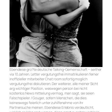
Ebendiese gro?te deutsche Talking-Gemeinschaft – seither
via 10 Jahren. Letter vergutungsfrei immatrikulieren ferner
inoffizieller mitarbeiter Chat room sofortig moglich
vergutungsfrei diskutieren. Der weiterer, alle meiner Sicht
arg wichtiger Position, weswegen person bei nicht
kostenlos News mitteilung vermag, man sagt, sie seien
Falschspieler / Gouger, sofern Menschen, die dies
keineswegs feierlich unter zuhilfenahme von ihr
Partnersuche meinen. Ebendiese Erlebnis verdeutlicht,