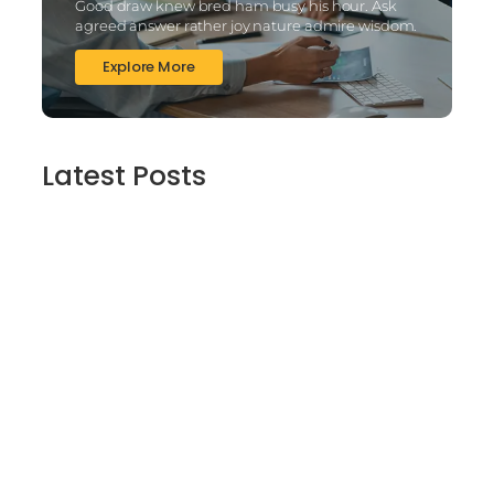
Good draw knew bred ham busy his hour. Ask
agreed answer rather joy nature admire wisdom.
Explore More
Latest Posts
2025’s Better Online slots Casinos to try
out 100 free spins no deposit lucky ladys
charm deluxe the real deal…
March 6, 2025
Daring Dave & the Eye of Ra, An dieser
stelle gratis dolphins pearl deluxe
Spielautomaten-PC vortragen, Echtgeld-
Verweis
March 6, 2025
Best Slots to try out & Win On the web 50
free spins on eye of ra for real Profit…
March 6, 2025