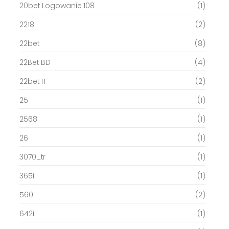
20bet Logowanie 108
(1)
2218
(2)
22bet
(8)
22Bet BD
(4)
22bet IT
(2)
25
(1)
2568
(1)
26
(1)
3070_tr
(1)
365i
(1)
560
(2)
642i
(1)