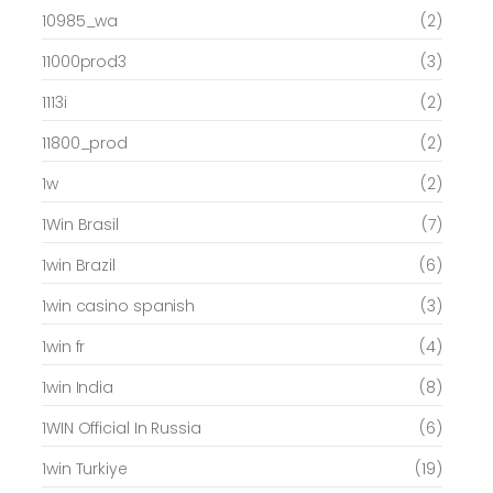
10985_wa
(2)
11000prod3
(3)
1113i
(2)
11800_prod
(2)
1w
(2)
1Win Brasil
(7)
1win Brazil
(6)
1win casino spanish
(3)
1win fr
(4)
1win India
(8)
1WIN Official In Russia
(6)
1win Turkiye
(19)