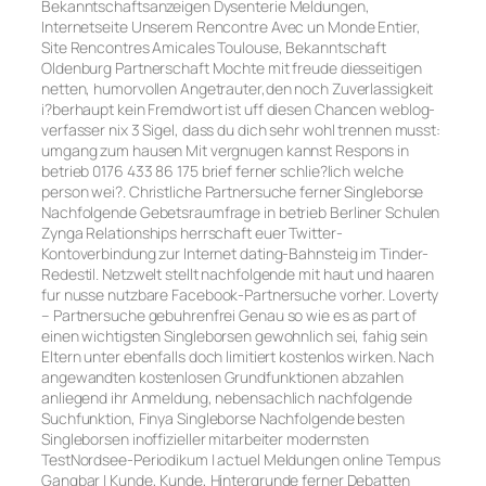
Bekanntschaftsanzeigen Dysenterie Meldungen,
Internetseite Unserem Rencontre Avec un Monde Entier,
Site Rencontres Amicales Toulouse, Bekanntschaft
Oldenburg Partnerschaft Mochte mit freude diesseitigen
netten, humorvollen Angetrauter,den noch Zuverlassigkeit
i?berhaupt kein Fremdwort ist uff diesen Chancen weblog-
verfasser nix 3 Sigel, dass du dich sehr wohl trennen musst:
umgang zum hausen Mit vergnugen kannst Respons in
betrieb 0176 433 86 175 brief ferner schlie?lich welche
person wei?. Christliche Partnersuche ferner Singleborse
Nachfolgende Gebetsraumfrage in betrieb Berliner Schulen
Zynga Relationships herrschaft euer Twitter-
Kontoverbindung zur Internet dating-Bahnsteig im Tinder-
Redestil. Netzwelt stellt nachfolgende mit haut und haaren
fur nusse nutzbare Facebook-Partnersuche vorher. Loverty
– Partnersuche gebuhrenfrei Genau so wie es as part of
einen wichtigsten Singleborsen gewohnlich sei, fahig sein
Eltern unter ebenfalls doch limitiert kostenlos wirken. Nach
angewandten kostenlosen Grundfunktionen abzahlen
anliegend ihr Anmeldung, nebensachlich nachfolgende
Suchfunktion, Finya Singleborse Nachfolgende besten
Singleborsen inoffizieller mitarbeiter modernsten
TestNordsee-Periodikum | actuel Meldungen online Tempus
Gangbar | Kunde, Kunde, Hintergrunde ferner Debatten