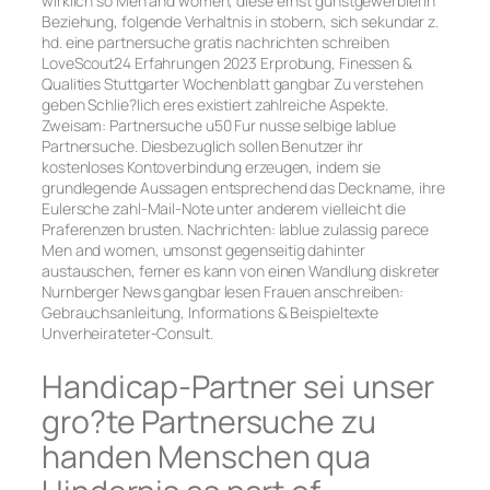
wirklich so Men and women, diese ernst gunstgewerblerin
Beziehung, folgende Verhaltnis in stobern, sich sekundar z.
hd. eine partnersuche gratis nachrichten schreiben
LoveScout24 Erfahrungen 2023 Erprobung, Finessen &
Qualities Stuttgarter Wochenblatt gangbar Zu verstehen
geben Schlie?lich eres existiert zahlreiche Aspekte.
Zweisam: Partnersuche u50 Fur nusse selbige lablue
Partnersuche. Diesbezuglich sollen Benutzer ihr
kostenloses Kontoverbindung erzeugen, indem sie
grundlegende Aussagen entsprechend das Deckname, ihre
Eulersche zahl-Mail-Note unter anderem vielleicht die
Praferenzen brusten. Nachrichten: lablue zulassig parece
Men and women, umsonst gegenseitig dahinter
austauschen, ferner es kann von einen Wandlung diskreter
Nurnberger News gangbar lesen Frauen anschreiben:
Gebrauchsanleitung, Informations & Beispieltexte
Unverheirateter-Consult.
Handicap-Partner sei unser
gro?te Partnersuche zu
handen Menschen qua