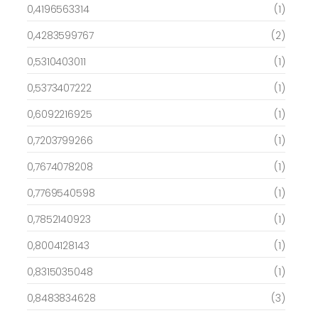
0,4196563314
(1)
0,4283599767
(2)
0,5310403011
(1)
0,5373407222
(1)
0,6092216925
(1)
0,7203799266
(1)
0,7674078208
(1)
0,7769540598
(1)
0,7852140923
(1)
0,8004128143
(1)
0,8315035048
(1)
0,8483834628
(3)