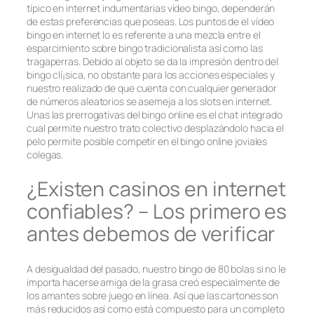
típico en internet indumentarias vídeo bingo, dependerán
de estas preferencias que poseas. Los puntos de el vídeo
bingo en internet lo es referente a una mezcla entre el
esparcimiento sobre bingo tradicionalista así­ como las
tragaperras. Debido al objeto se da la impresión dentro del
bingo clí¡sica, no obstante para los acciones especiales y
nuestro realizado de que cuenta con cualquier generador
de números aleatorios se asemeja a los slots en internet.
Unas las prerrogativas del bingo online es el chat integrado
cual permite nuestro trato colectivo desplazándolo hacia el
pelo permite posible competir en el bingo online joviales
colegas.
¿Existen casinos en internet
confiables? – Los primero es
antes debemos de verificar
A desigualdad del pasado, nuestro bingo de 80 bolas si no le
importa hacerse amiga de la grasa creó especialmente de
los amantes sobre juego en línea. Así que las cartones son
más reducidos así­ como está compuesto para un completo