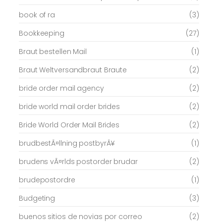
book of ra
(3)
Bookkeeping
(27)
Braut bestellen Mail
(1)
Braut Weltversandbraut Braute
(2)
bride order mail agency
(2)
bride world mail order brides
(2)
Bride World Order Mail Brides
(2)
brudbestÃ¤llning postbyrÃ¥
(1)
brudens vÃ¤rlds postorder brudar
(2)
brudepostordre
(1)
Budgeting
(3)
buenos sitios de novias por correo
(2)