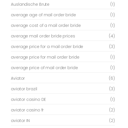
Auslandische Brute
(1)
average age of mail order bride
(1)
average cost of a mail order bride
(1)
average mail order bride prices
(4)
average price for a mail order bride
(3)
average price for mail order bride
(1)
average price of mail order bride
(1)
Aviator
(6)
aviator brazil
(3)
aviator casino DE
(1)
aviator casino fr
(2)
aviator IN
(2)