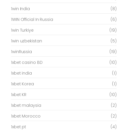
1win India
(8)
1WIN Official In Russia
(6)
1win Turkiye
(19)
1win uzbekistan
(5)
1winRussia
(19)
1xbet casino BD
(10)
1xbet india
(1)
1xbet Korea
(1)
1xbet KR
(10)
1xbet malaysia
(2)
1xbet Morocco
(2)
1xbet pt
(4)