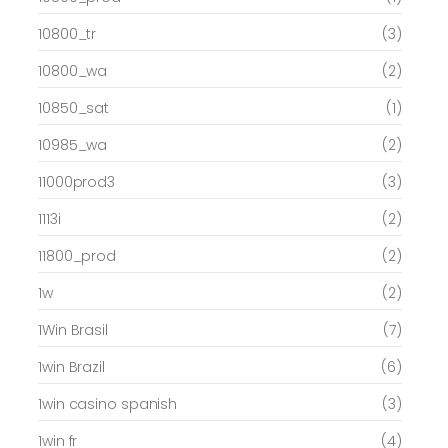
10800_tr
(3)
10800_wa
(2)
10850_sat
(1)
10985_wa
(2)
11000prod3
(3)
1113i
(2)
11800_prod
(2)
1w
(2)
1Win Brasil
(7)
1win Brazil
(6)
1win casino spanish
(3)
1win fr
(4)