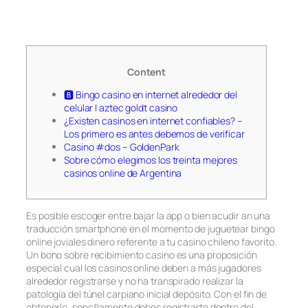
Content
🅱 Bingo casino en internet alrededor del
celular | aztec goldt casino
¿Existen casinos en internet confiables? –
Los primero es antes debemos de verificar
Casino #dos – GoldenPark
Sobre cómo elegimos los treinta mejores
casinos online de Argentina
Es posible escoger entre bajar la app o bien acudir an una
traducción smartphone en el momento de juguetear bingo
online joviales dinero referente a tu casino chileno favorito.
Un bono sobre recibimiento casino es una proposición
especial cual los casinos online deben a más jugadores
alrededor registrarse y no ha transpirado realizar la
patologí­a del túnel carpiano inicial depósito.
Con el fin de
obtenerlo, sencillamente debes registrarte dentro del