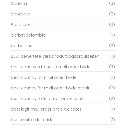
Banking
(3)
Bankobet
(2)
Basaribet
(3)
bbrbet colombia
(1)
bbrbet mx
(2)
BEST bewertete Versandauftragsbrautseiten
(1)
best countries to get a mail order bride
(3)
best country for mail order bride
(1)
best country for mail order bride reddit
(2)
best country to find mail order bride
(2)
best legit mail order bride websites
(1)
best mail order bride
(1)