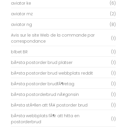
aviator ke
(6)
aviator mz
(2)
aviator ng
(8)
Avis sur le site Web de la commande par
(1)
correspondance
b1bet BR
(1)
bÃ¤sta postorder brud platser
(1)
bÃ¤sta postorder brud webbplats reddit
(1)
bÃ¤sta postorder brudfÃ¶retag
(1)
bÃ¤sta postorderbrud nÃ¥gonsin
(1)
bÃ¤sta stÃ¤llen att fÃ¥ postorder brud
(1)
bÃ¤sta webbplats fÃ¶r att hitta en
(1)
postorderbrud