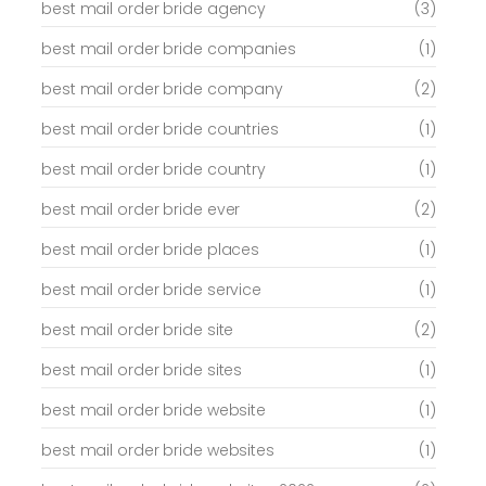
best mail order bride agency
(3)
best mail order bride companies
(1)
best mail order bride company
(2)
best mail order bride countries
(1)
best mail order bride country
(1)
best mail order bride ever
(2)
best mail order bride places
(1)
best mail order bride service
(1)
best mail order bride site
(2)
best mail order bride sites
(1)
best mail order bride website
(1)
best mail order bride websites
(1)