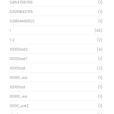
0,8547316756
(1)
0,9291843756
(1)
0,9804490622
(1)
1
(46)
1-2
(2)
10000sat2
(4)
10000sat7
(1)
10005sat
(2)
10060_wa
(1)
10060sat
(1)
10065_wa
(1)
10100_sat2
(1)