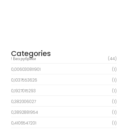
Spielautomaten-PC vortragen, Echtgeld-
Verweis
March 6, 2025
Best Slots to try out & Win On the web 50
free spins on eye of ra for real Profit…
March 6, 2025
Categories
! Без рубрики
(44)
0,006030811901
(1)
0,1037553626
(1)
0,1927015293
(1)
0,382006027
(1)
0,3892881954
(1)
0,4106547201
(1)