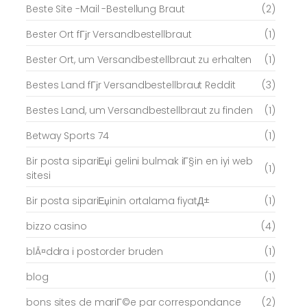
Beste Site -Mail -Bestellung Braut
(2)
Bester Ort fГјr Versandbestellbraut
(1)
Bester Ort, um Versandbestellbraut zu erhalten
(1)
Bestes Land fГјr Versandbestellbraut Reddit
(3)
Bestes Land, um Versandbestellbraut zu finden
(1)
Betway Sports 74
(1)
Bir posta sipariЕџi gelini bulmak iГ§in en iyi web
(1)
sitesi
Bir posta sipariЕџinin ortalama fiyatД±
(1)
bizzo casino
(4)
blÃ¤ddra i postorder bruden
(1)
blog
(1)
bons sites de mariГ©e par correspondance
(2)