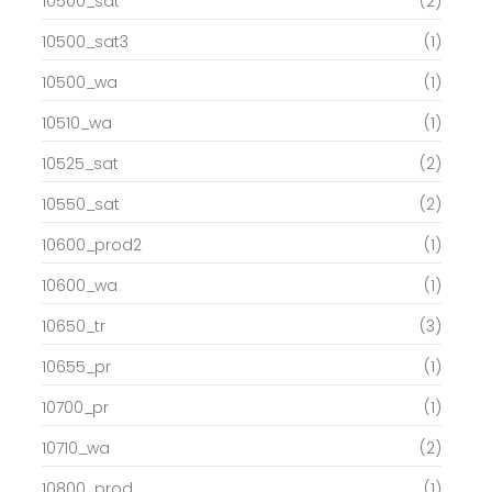
10500_sat
(2)
10500_sat3
(1)
10500_wa
(1)
10510_wa
(1)
10525_sat
(2)
10550_sat
(2)
10600_prod2
(1)
10600_wa
(1)
10650_tr
(3)
10655_pr
(1)
10700_pr
(1)
10710_wa
(2)
10800_prod
(1)