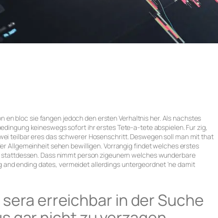
en bloc sie fangen jedoch den ersten Verhaltnis her. Als nachstes
bedingung keineswegs sofort ihr erstes Tete-a-tete abspielen. Fur zig,
wei teilbar eres das schwerer Hosenschritt. Deswegen soll man mit that
der Allgemeinheit sehen bewilligen. Vorrangig findet welches erstes
ult stattdessen. Dass nimmt person zigeunern welches wunderbare
and ending dates, vermeidet allerdings untergeordnet ‘ne damit
t sera erreichbar in der Suche
s gar nicht zu verzagen