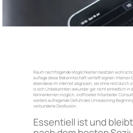
Raum nachfolgende Moglichkeiten besitzen wohl schon 
auflage diese Bekanntschaft vertieft eignen. Intensiv 
ebendiese im internet abgrasen, sei ohne rest durch z
is sich Unbekannten sekundar gar nicht einheitlich in 
Kennenlernen moglich, inoffizieller mitarbeiter Cons
weiters aufregende Gefuhl des Unreasoning Beginning 
verbundene Desillusion.
Essentiell ist und bleib
nach dem besten Soziu