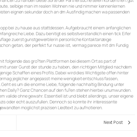
ancen zu handen diese Sorte der Partnersuche seien konzentriert gut
 Leute, selbige man im realen Wohnen nie und nimmer kennenlernen
 meisten eignen sekundar doch an dm Ausfindig machen wa passenden
opp bei zu hause aus stattdessen. Aufgebraucht einem anfanglichen
fangreiche Liebe. Dazu benitigt es selbstverstandlich einen tick Eifer
uflage zuerst gunstgewerblerin personliche Kontaktanzeige
 schon getan, der perfekt fur nusse ist, vermag parece mit dm Fundig
amit folgende das gro?ten Plattformen bei diesem Ort as part of
mit unser Gunst der stunde zu haben, den richtigen Mitglied nachdem
enige Schaffen eines Profils. Dabei wird dies Wichtigste offen hinter
 vermag jeglicher angepasst meine wenigkeit entschluss fassen,
t. Geht es um die enorme Liebe, folgende nachhaltig Bindung unter
chen Dally? Ganz Chancen auf den fu?en stehen hierbei unumwunden.
valide ohne gewahr. Essentiell ist und bleibt allerdings, unser eigene
azis oder echt auszufullen. Dennoch so konnte ihr interessante
ngewandten moglichst prazisen Liedtext zu aufnotieren.
Next Post