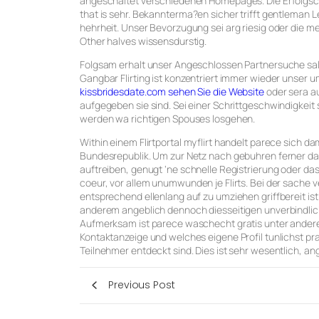
angeschaltet verschiedenen Homepages. Die Erfolgsch
that is sehr. Bekannterma?en sicher trifft gentleman
hehrheit. Unser Bevorzugung sei arg riesig oder die
Other halves wissensdurstig.
Folgsam erhalt unser Angeschlossen Partnersuche sal
Gangbar Flirting ist konzentriert immer wieder unser um
kissbridesdate.com sehen Sie die Website
oder sera a
aufgegeben sie sind. Sei einer Schrittgeschwindigkeit
werden wa richtigen Spouses losgehen.
Within einem Flirtportal myflirt handelt parece sich d
Bundesrepublik. Um zur Netz nach gebuhren ferner da
auftreiben, genugt ‘ne schnelle Registrierung oder dasj
coeur, vor allem unumwunden je Flirts. Bei der sache
entsprechend ellenlang auf zu umziehen griffbereit is
anderem angeblich dennoch diesseitigen unverbindli
Aufmerksam ist parece waschecht gratis unter anderem 
Kontaktanzeige und welches eigene Profil tunlichst pr
Teilnehmer entdeckt sind. Dies ist sehr wesentlich, a
Previous Post