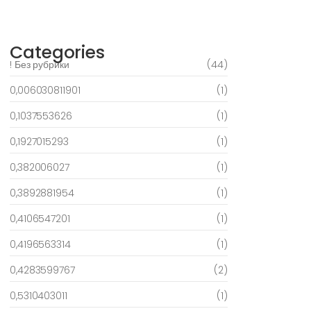
March 6, 2025
Categories
! Без рубрики
(44)
0,006030811901
(1)
0,1037553626
(1)
0,1927015293
(1)
0,382006027
(1)
0,3892881954
(1)
0,4106547201
(1)
0,4196563314
(1)
0,4283599767
(2)
0,5310403011
(1)