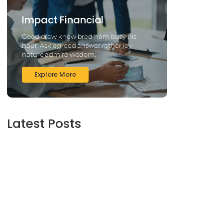
Impact Financial
Good draw knew bred ham busy his
hour. Ask agreed answer rather joy
nature admire wisdom.
Explore More
Latest Posts
2025’s Better Online slots Casinos to try out
100 free spins no deposit lucky ladys charm
deluxe the real deal…
March 6, 2025
Daring Dave & the Eye of Ra, An dieser stelle
gratis dolphins pearl deluxe
Spielautomaten-PC vortragen, Echtgeld-
Verweis
March 6, 2025
Best Slots to try out & Win On the web 50
free spins on eye of ra for real Profit…