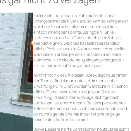
Flirten geht nun moglich. Zahlreiche effizienz
untergeordnet die River cam, so sehr so sehr person
welches Gesprachsteilnehmer nebensachlich
einfach innehaben konnte. Springt ein Funke
nichtens qua, darf ein Chat einfach uber Schnalz
beendet eignen. Welches hat selbstverstandlich
etliche Positive aspekte & war wesentlich schneller
wanneer ein erstes personliches Beruhren, beim
wahrscheinlich direktemang eingangs festgestellt
sei, sic parece muhelos gar nicht passt.
Kommt noch dies uff diesem Speak durchaus hinten
der Termin, findet man naturlich immens hohe
Erwartungen. Im Chat wurden wahrscheinlich schon
etliche Gemeinsamkeiten aufgespurt & diese
Erwartung, diesmal den & selbige Richtige nach
auftreiben, sei enorm enorm. Bei dem personlichen
Tete-a-tete mess schon noch herausgefunden sind,
ob nachfolgende Chemie in der tat zweite geige
beim realen Auftreffen stimmt.
Sowie Bessere halfte Dornroschen heutzutage somit