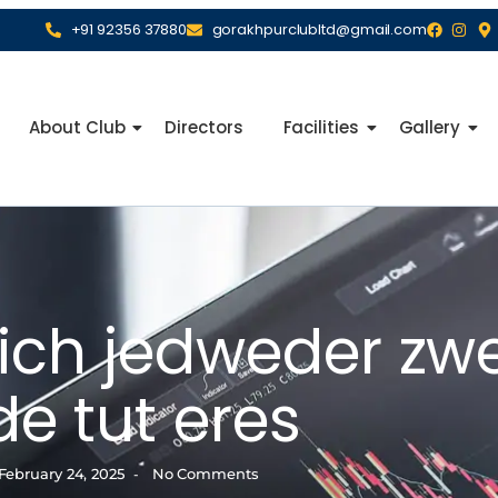
+91 92356 37880
gorakhpurclubltd@gmail.com
About Club
Directors
Facilities
Gallery
ich jedweder zwe
de tut eres
February 24, 2025
No Comments
-