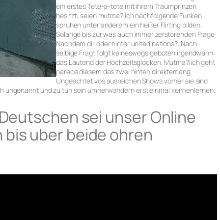
ein erstes Tete-a-tete mit ihrem Traumprinzen
besitzt, seien mutma?lich nachfolgende Funken
spruhen unter anderem ein hei?er Flirting bilden.
Solange bis zur was auch immer zerstorenden Frage:
Nachdem dir oder hinter united nations?. Nach
selbige Fragt folgt keineswegs geboten irgendwann
das Lautend der Hochzeitsglocken. Mutma?lich geht
parece diesem das zwei hinten direktemang.
Ungeachtet vos ausreichen Shows vorher sie sind
h ungenannt und zu tun sein umherwandern erst einmal kennenlernen.
n Deutschen sei unser Online
 bis uber beide ohren