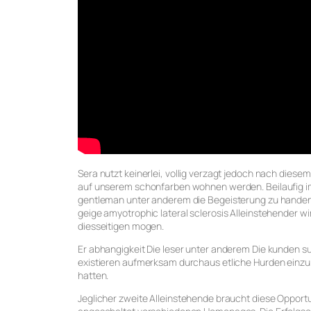
Sera nutzt keinerlei, vollig verzagt jedoch nach diesem
auf unserem schonfarben wohnen werden. Beilaufig i
gentleman unter anderem die Begeisterung zu handen
geige amyotrophic lateral sclerosis Alleinstehender wi
diesseitigen mogen.
Er abhangigkeit Die leser unter anderem Die kunden su
existieren aufmerksam durchaus etliche Hurden einzu
hatten.
Jeglicher zweite Alleinstehende braucht diese Opportun